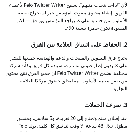
لأن "لا أحد يتحدث مثلهم". يسمح Felo Twitter Writer لأعضاء
الفريق بإنشاء محتوى بصوت المؤسس عبر استخراج بصمة
الأسلوب من حسابه على X. يراجع المؤسس ويوافق — لكن
المسودة تكون جاهزة بنسبة 90٪.
2. الحفاظ على اتساق العلامة بين الفرق
تحتاج فرق التسويق والمنتجات والدعم والهندسة جميعها للنشر
على X. بدون إطار صوتي مشترك، سيبدو كل فريق وكأنه شركة
مختلفة. يضمن Felo Twitter Writer أن جميع الفرق تنتج محتوى
من نفس بصمة الأسلوب، مما يخلق حضورًا موحّدًا للعلامة
التجارية.
3. سرعة الحملات
عند إطلاق منتج وتحتاج إلى 20 تغريدة، و5 سلاسل، ومنشور
مطوّل خلال 48 ساعة، لا وقت لتدقيق كل كلمة. يولد Felo