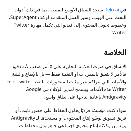
في
felo.ai
، ستجد السياق الأوسع للمنصة، بما في ذلك أدوات
البحث على الويب، وسير العمل المتقدمة لوكلاء SuperAgent،
وخطوط تحويل المحتوى إلى فيديو التي تكمل مهارة Twitter
Writer.
الخلاصة
الاتساق في صوت العلامة التجارية على X أمر صعب لأنه دقيق.
فالأمر لا يتعلق بالمفردات أو النغمة فقط — بل بالإيقاع والبنية
والأنماط التي تتراكم عبر مئات المنشورات. يلتقط Felo Twitter
Writer هذه الأنماط ويسمح لمدير الوكلاء في Google
Antigravity بإعادة إنتاجها على نطاق واسع.
سواء كنت مؤسسًا فرديًا يحاول الحفاظ على حضور ثابت، أو
فريق تسويق يوسّع إنتاج المحتوى، أو مستخدمًا لـ Antigravity
يريد من وكلائه إنتاج محتوى اجتماعي جاهز بدل مخططات