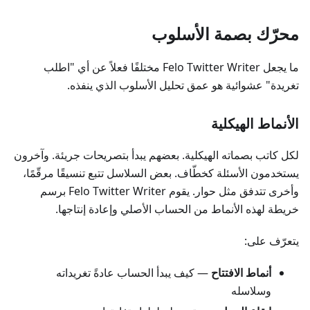
محرّك بصمة الأسلوب
ما يجعل Felo Twitter Writer مختلفًا فعلاً عن أي "اطلب
تغريدة" عشوائية هو عمق تحليل الأسلوب الذي ينفذه.
الأنماط الهيكلية
لكل كاتب بصماته الهيكلية. بعضهم يبدأ بتصريحات جريئة. وآخرون
يستخدمون الأسئلة كخطّاف. بعض السلاسل تتبع تنسيقًا مرقّمًا،
وأخرى تتدفق مثل حوار. يقوم Felo Twitter Writer برسم
خريطة لهذه الأنماط من الحساب الأصلي وإعادة إنتاجها.
يتعرّف على:
أنماط الافتتاح
— كيف يبدأ الحساب عادةً تغريداته
وسلاسله