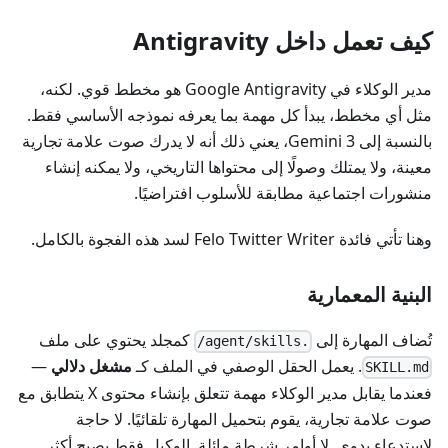
كيف تعمل داخل Antigravity
مدير الوكلاء في Google Antigravity هو مخطط قوي. لكنه،
مثل أي مخطط، يبدأ كل مهمة بما يعرفه نموذجه الأساسي فقط.
بالنسبة إلى Gemini 3، يعني ذلك أنه لا يدرك صوت علامة تجارية
معينة، ولا يمتلك وصولًا إلى محتواها التاريخي، ولا يمكنه إنشاء
منشورات اجتماعية مطابقة للأسلوب افتراضيًا.
وهنا تأتي فائدة Felo Twitter Writer لسد هذه الفجوة بالكامل.
البنية المعمارية
تُضاف المهارة إلى
كمجلد يحتوي على ملف
.agent/skills/
. يعمل الحقل الوصفي في الملف كـ
مشغل دلالي
—
SKILL.md
فعندما يقابل مدير الوكلاء مهمة تتعلق بإنشاء محتوى X يتطابق مع
صوت علامة تجارية، يقوم بتحميل المهارة تلقائيًا. لا حاجة
لاستدعاء يدوي. لا أوامر شرطة مائلة. الوكيل فقط يصبح أكثر