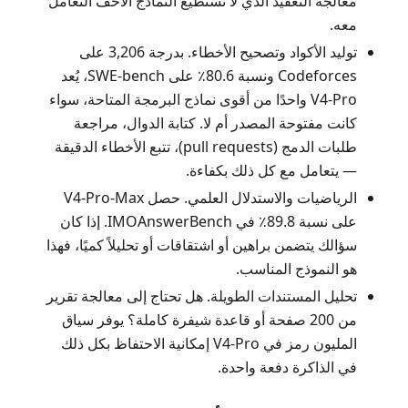
معالجة التعقيد الذي لا تستطيع النماذج الأخف التعامل
معه.
توليد الأكواد وتصحيح الأخطاء. بدرجة 3,206 على
Codeforces ونسبة 80.6٪ على SWE-bench، يُعد
V4-Pro واحدًا من أقوى نماذج البرمجة المتاحة، سواء
كانت مفتوحة المصدر أم لا. كتابة الدوال، مراجعة
طلبات الدمج (pull requests)، تتبع الأخطاء الدقيقة
— يتعامل مع كل ذلك بكفاءة.
الرياضيات والاستدلال العلمي. حصل V4-Pro-Max
على نسبة 89.8٪ في IMOAnswerBench. إذا كان
سؤالك يتضمن براهين أو اشتقاقات أو تحليلاً كميًا، فهذا
هو النموذج المناسب.
تحليل المستندات الطويلة. هل تحتاج إلى معالجة تقرير
من 200 صفحة أو قاعدة شيفرة كاملة؟ يوفر سياق
المليون رمز في V4-Pro إمكانية الاحتفاظ بكل ذلك
في الذاكرة دفعة واحدة.