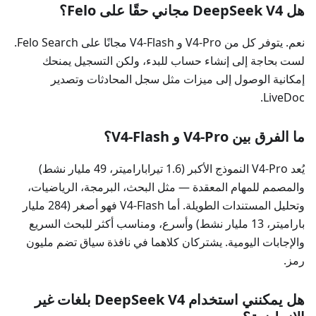
هل DeepSeek V4 مجاني حقًا على Felo؟
نعم. يتوفر كل من V4-Pro و V4-Flash مجانًا على Felo Search.
لست بحاجة إلى إنشاء حساب للبدء، ولكن التسجيل يمنحك
إمكانية الوصول إلى ميزات مثل سجل المحادثات وتصدير
LiveDoc.
ما الفرق بين V4-Pro و V4-Flash؟
يُعد V4-Pro النموذج الأكبر (1.6 تيراباراميتر، 49 مليار نشط)
والمصمم للمهام المعقدة — مثل البحث، البرمجة، الرياضيات،
وتحليل المستندات الطويلة. أما V4-Flash فهو أصغر (284 مليار
باراميتر، 13 مليار نشط) وأسرع، ومناسب أكثر للبحث السريع
والإجابات اليومية. يشتركان كلاهما في نافذة سياق تضم مليون
رمز.
هل يمكنني استخدام DeepSeek V4 بلغات غير