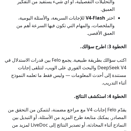
والتحليلات التفصيلية، أو أي شيء يستفيد من التفكير
العميق.
اختر
V4-Flash
للإجابات السريعة، والأسئلة اليومية،
والملخصات، والمهام التي تكون فيها السرعة أهم من
العمق الأقصى.
الخطوة 3: اطرح سؤالك.
اكتب سؤالك بطريقة طبيعية. يجمع Felo بين قدرات الاستدلال في
DeepSeek V4 والبحث الفوري على الويب، لتتلقى إجابات
مستندة إلى أحدث المعلومات — وليس فقط ما تعلمه النموذج
أثناء التدريب.
الخطوة 4: استكشف النتائج.
يقدّم Felo إجابات V4 مع مراجع مضمنة، لتتمكن من التحقق من
المصادر. يمكنك متابعة طرح المزيد من الأسئلة، أو التبديل بين
النماذج أثناء المحادثة، أو تصدير النتائج إلى LiveDoc لمزيد من