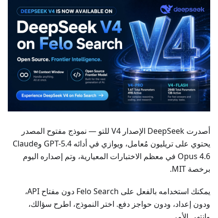
أصدرت DeepSeek الإصدار V4 للتو — نموذج مفتوح المصدر
يحتوي على تريليون مُعامل، ويوازي في أدائه GPT-5.4 وClaude
Opus 4.6 في معظم الاختبارات المعيارية، وتم إصداره اليوم
برخصة MIT.
يمكنك استخدامه بالفعل على Felo Search دون مفتاح API،
ودون إعداد، ودون حواجز دفع. اختر النموذج، اطرح سؤالك،
وانتهى الأمر.