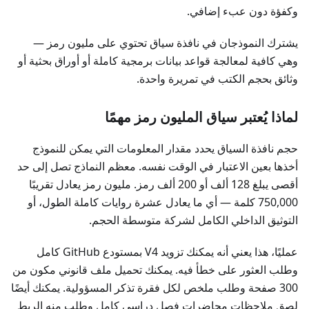
وكفؤة دون عبء إضافي.
يشترك النموذجان في نافذة سياق تحتوي على مليون رمز —
وهي كافية لمعالجة قواعد بيانات برمجية كاملة أو أوراق بحثية أو
وثائق بحجم الكتب في تمريرة واحدة.
لماذا يُعتبر سياق المليون رمز مهمًا
حجم نافذة السياق يحدد مقدار المعلومات التي يمكن للنموذج
أخذها بعين الاعتبار في الوقت نفسه. معظم النماذج تصل إلى حد
أقصى يبلغ 128 ألف أو 200 ألف رمز. مليون رمز يعادل تقريبًا
750,000 كلمة — أي ما يعادل عشرة روايات كاملة الطول، أو
التوثيق الداخلي الكامل لشركة متوسطة الحجم.
عمليًا، هذا يعني أنه يمكنك تزويد V4 بمستودع GitHub كامل
وطلب العثور على خطأ فيه. يمكنك تحميل ملف قانوني مكون من
300 صفحة وطلب ملخص لكل فقرة تذكر المسؤولية. يمكنك أيضًا
لصق ملاحظات محاضرات فصل دراسي كامل وطلب منه الربط