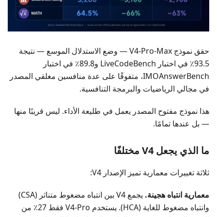
حقق نموذج V4-Pro-Max — وضع الاستدلال الموسع — نتيجة
93.5٪ في اختبار LiveCodeBench و89.8٪ في اختبار
IMOAnswerBench، متفوقًا على عدة منافسين مغلقي المصدر
في مجالي الرياضيات والبرمجة التنافسية.
هذا نموذج مفتوح المصدر يعمل في طليعة الأداء. ليس قريبًا منها
— بل عندها تمامًا.
ما الذي يجعل V4 مختلفًا
ثلاثة تغييرات معمارية تميز الإصدار V4:
معمارية انتباه هجينة.
يجمع V4 بين انتباه مضغوط متناثر (CSA)
وانتباه مضغوط للغاية (HCA). يستخدم V4-Pro فقط 27٪ من