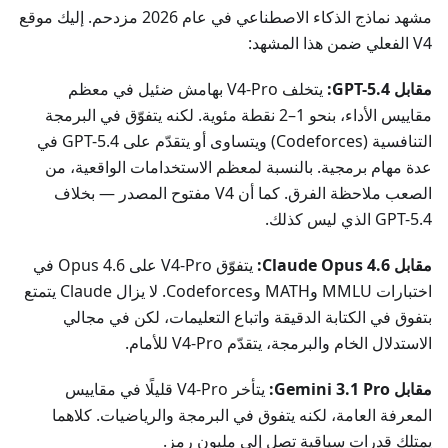
مشهد نماذج الذكاء الاصطناعي في عام 2026 مزدحم. إليك موقع
V4 الفعلي ضمن هذا المشهد:
مقابل GPT-5.4:
يتخلف V4-Pro بهامش ضئيل في معظم
مقاييس الأداء، بنحو 1–2 نقطة مئوية. لكنه يتفوّق في البرمجة
التنافسية (Codeforces) ويتساوى أو يتقدّم على GPT-5.4 في
عدة مهام برمجية. بالنسبة لمعظم الاستخدامات الواقعية، من
الصعب ملاحظة الفرق. كما أن V4 مفتوح المصدر — بخلاف
GPT-5.4 الذي ليس كذلك.
مقابل Claude Opus 4.6:
يتفوّق V4-Pro على Opus 4.6 في
اختبارات MMLU وMATH وCodeforces. لا يزال Claude يتمتع
بتفوق في الكتابة الدقيقة واتباع التعليمات، لكن في مجالي
الاستدلال الخام والبرمجة، يتقدّم V4-Pro للأمام.
مقابل Gemini 3.1 Pro:
يتأخر V4-Pro قليلًا في مقاييس
المعرفة العامة، لكنه يتفوق في البرمجة والرياضيات. كلاهما
يمتلك قدرات سياقية تصل إلى مليون رمز.