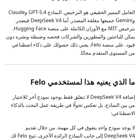
العامل المميز الحقيقي هو الترخيص. النماذج GPT-5.4 وClaude
وGemini جميعها مغلقة المصدر. أما DeepSeek V4 فيصدر
بترخيص MIT مع الأوزان الكاملة على منصة Hugging Face.
يمكن للباحثين والمطورين والشركات فحصه وضبطه ونشره دون
قيود. على منصة Felo، يعني ذلك حصولك على ذكاء اصطناعي
من المستوى المتقدم مجانًا.
ما الذي يعنيه هذا لمستخدمي Felo
إضافة DeepSeek V4 لا تتعلق فقط بوجود نموذج آخر للاختيار
من بين النماذج. بل تعكس تحولًا في طريقة عمل البحث بالذكاء
الاصطناعي:
لا يوجد نموذج واحد يتفوق في كل مهمة. من خلال تقديم
DeepSeek V4 إلى جانب النماذج الرائدة الأخرى، تتيح Felo لك