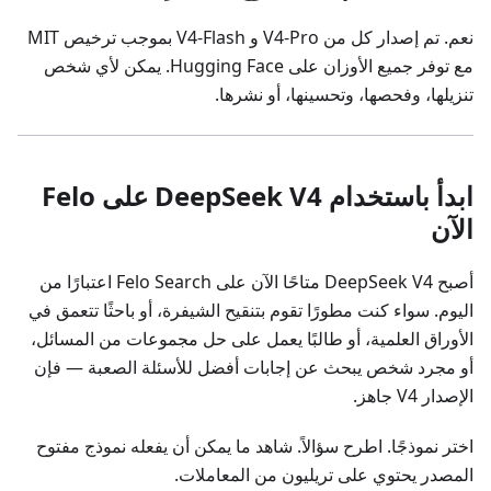
نعم. تم إصدار كل من V4-Pro و V4-Flash بموجب ترخيص MIT
مع توفر جميع الأوزان على Hugging Face. يمكن لأي شخص
تنزيلها، وفحصها، وتحسينها، أو نشرها.
ابدأ باستخدام DeepSeek V4 على Felo
الآن
أصبح DeepSeek V4 متاحًا الآن على Felo Search اعتبارًا من
اليوم. سواء كنت مطورًا تقوم بتنقيح الشيفرة، أو باحثًا تتعمق في
الأوراق العلمية، أو طالبًا يعمل على حل مجموعات من المسائل،
أو مجرد شخص يبحث عن إجابات أفضل للأسئلة الصعبة — فإن
الإصدار V4 جاهز.
اختر نموذجًا. اطرح سؤالاً. شاهد ما يمكن أن يفعله نموذج مفتوح
المصدر يحتوي على تريليون من المعاملات.