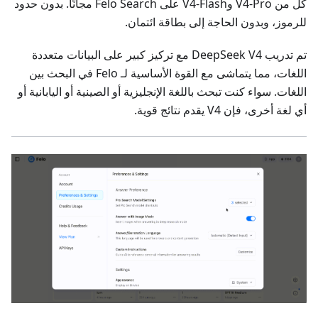
كل من V4-Pro وV4-Flash على Felo Search مجانًا. بدون حدود
للرموز، وبدون الحاجة إلى بطاقة ائتمان.
تم تدريب DeepSeek V4 مع تركيز كبير على البيانات متعددة
اللغات، مما يتماشى مع القوة الأساسية لـ Felo في البحث بين
اللغات. سواء كنت تبحث باللغة الإنجليزية أو الصينية أو اليابانية أو
أي لغة أخرى، فإن V4 يقدم نتائج قوية.