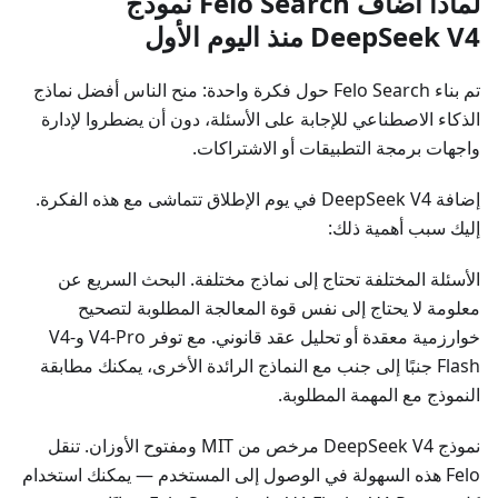
لماذا أضاف Felo Search نموذج
DeepSeek V4 منذ اليوم الأول
تم بناء Felo Search حول فكرة واحدة: منح الناس أفضل نماذج
الذكاء الاصطناعي للإجابة على الأسئلة، دون أن يضطروا لإدارة
واجهات برمجة التطبيقات أو الاشتراكات.
إضافة DeepSeek V4 في يوم الإطلاق تتماشى مع هذه الفكرة.
إليك سبب أهمية ذلك:
الأسئلة المختلفة تحتاج إلى نماذج مختلفة. البحث السريع عن
معلومة لا يحتاج إلى نفس قوة المعالجة المطلوبة لتصحيح
خوارزمية معقدة أو تحليل عقد قانوني. مع توفر V4-Pro وV4-
Flash جنبًا إلى جنب مع النماذج الرائدة الأخرى، يمكنك مطابقة
النموذج مع المهمة المطلوبة.
نموذج DeepSeek V4 مرخص من MIT ومفتوح الأوزان. تنقل
Felo هذه السهولة في الوصول إلى المستخدم — يمكنك استخدام