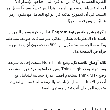
القدرة الحسابية و10٪ من الذاكرة التي احتاجها الإصدار V3
لمعالجة سياقات بملايين الرموز. هذا ليس تعديلًا بسيطًا — بل هو
السبب في أن النموذج يمكنه في الواقع التعامل مع مليون رمز
عمليًا، وليس فقط نظريًا.
ذاكرة مشروطة من نوع Engram.
نظام ذاكرة يسمح للنموذج
باستدعاء المعلومات بشكل انتقائي عبر سياقات طويلة. ببساطة:
يمكنه معالجة مستند مكون من 500 صفحة دون أن يفقد تتبع ما
قرأه في الصفحة 12.
ثلاثة أوضاع للاستدلال.
وضع Non-Think يمنحك إجابات سريعة
ومباشرة. وضع Think High يسير خطوة بخطوة عبر المشكلات.
وضع Think Max يستخدم أقصى قدرة حسابية للتعامل مع
أصعب الأسئلة — مثل الإثباتات، والبرمجة التنافسية، والبحوث
متعددة المراحل. أنت تختار مستوى العمق.