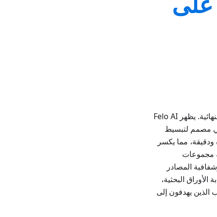
لطلاب على
مع اقتراب موسم التخرج، يتعرض الطلاب لضغوط لإكمال مهامهم الأكاديمية النهائية. يظهر Felo AI
اعي مصمم لتبسيط
ليدية، يوفر Felo إجابات مباشرة ودقيقة، مما يكسر
ته مجموعات
وشفافية المصادر
 الأدبيات، وكتابة الأوراق البحثية،
اب الذين يهدفون إلى