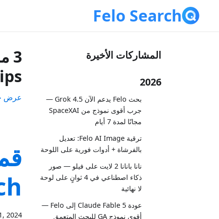
Felo Search
المشاركات الأخيرة
ps"
2026
عرض جم
بحث Felo يدعم الآن Grok 4.5 —
جرب أقوى نموذج من SpaceXAI
مجانًا لمدة 7 أيام
ترقية Felo AI Image: تعديل
بالفرشاة + أدوات فورية على اللوحة
نانا بانانا 2 لايت على فيلو — صور
earch
ذكاء اصطناعي في 4 ثوانٍ على لوحة
لا نهائية
عودة Claude Fable 5 إلى Felo —
1, 2024
أقوى نموذج GA للبحث المتعمق