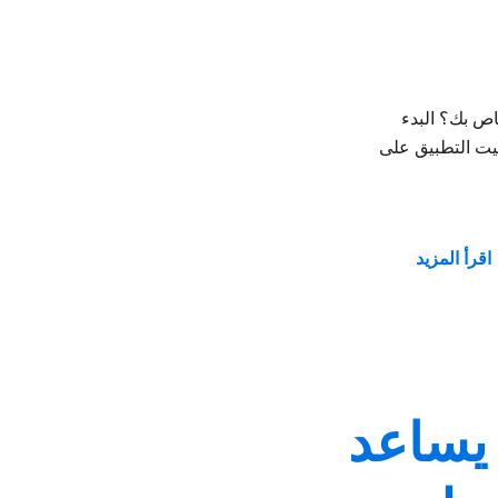
Felo AI Search لنظام iOS على جهاز iPhone / iPad الخاص بك؟ البدء
سيطة لتثبيت التطبيق على
اقرأ المزيد
 يساعد