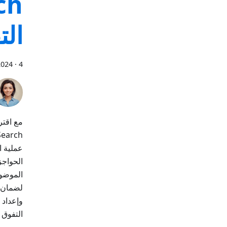
الت
4 دقائق
·
2024
الحواجز
الموضوع
وإعداد 
التفوق 