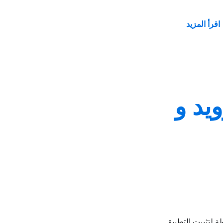
اقرأ المزيد
رويد و
 البسيطة لتثبيت التطبيق