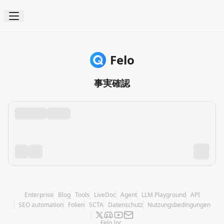
Felo
事実確認
Enterprise
Blog
Tools
LiveDoc
Agent
LLM Playground
API
SEO automation
Folien
SCTA
Datenschutz
Nutzungsbedingungen
Felo Inc.