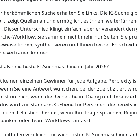
er herkömmlichen Suche erhalten Sie Links. Die KI-Suche gib
rt, zeigt Quellen an und ermöglicht es Ihnen, weiterführe
en. Dieser Unterschied klingt einfach, aber er verändert de
rche-Workflow: Sie sammeln nicht mehr nur Seiten; Sie prüf
Beweise finden, synthetisieren und Ihnen bei der Entscheid
ie vertrauen können.
st also die beste KI-Suchmaschine im Jahr 2026?
bt keinen einzelnen Gewinner für jede Aufgabe. Perplexity i
 wenn Sie eine Antwort wünschen, bei der zuerst zitiert wir
h ist nützlich, wenn die Recherche im Dialog und iterativ er
dus wird zur Standard-KI-Ebene für Personen, die bereits i
 leben. Felo sticht heraus, wenn Ihre Frage Sprachen, Reg
banken oder Team-Workflows umfasst.
r Leitfaden vergleicht die wichtigsten KI-Suchmaschinen anh