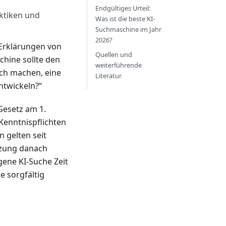
Endgültiges Urteil:
aktiken und
Was ist die beste KI-
Suchmaschine im Jahr
2026?
 Erklärungen von
Quellen und
chine sollte den
weiterführende
ach machen, eine
Literatur
entwickeln?“
Gesetz am 1.
-Kenntnispflichten
 gelten seit
tzung danach
gene KI-Suche Zeit
e sorgfältig