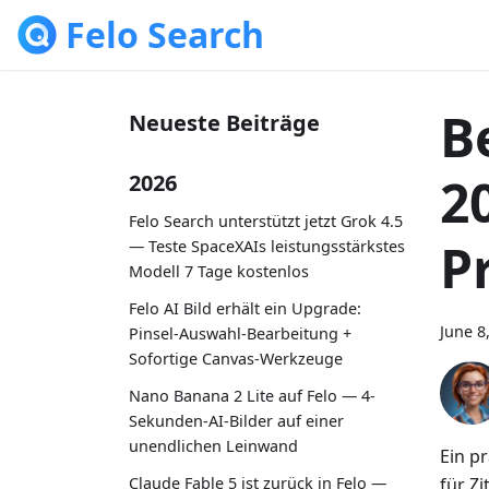
Felo Search
B
Neueste Beiträge
2
2026
Felo Search unterstützt jetzt Grok 4.5
P
— Teste SpaceXAIs leistungsstärkstes
Modell 7 Tage kostenlos
Felo AI Bild erhält ein Upgrade:
June 8
Pinsel-Auswahl-Bearbeitung +
Sofortige Canvas-Werkzeuge
Nano Banana 2 Lite auf Felo — 4-
Sekunden-AI-Bilder auf einer
unendlichen Leinwand
Ein p
für Z
Claude Fable 5 ist zurück in Felo —