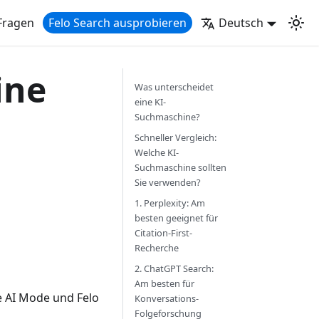
Fragen
Felo Search ausprobieren
Deutsch
ine
Was unterscheidet
eine KI-
Suchmaschine?
Schneller Vergleich:
Welche KI-
Suchmaschine sollten
Sie verwenden?
1. Perplexity: Am
besten geeignet für
Citation-First-
Recherche
2. ChatGPT Search:
Am besten für
e AI Mode und Felo
Konversations-
Folgeforschung