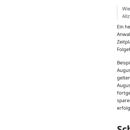
Wie
All
Ein h
Anwal
Zeitp
Folgef
Beisp
Augus
gelte
Augus
fortg
sparen
erfolg
Sc