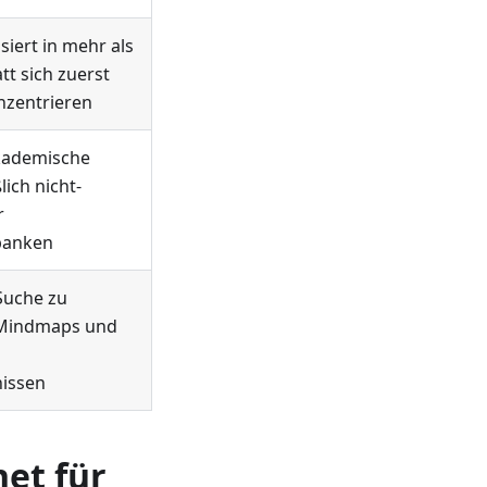
siert in mehr als
tt sich zuerst
nzentrieren
akademische
lich nicht-
r
banken
Suche zu
, Mindmaps und
issen
net für