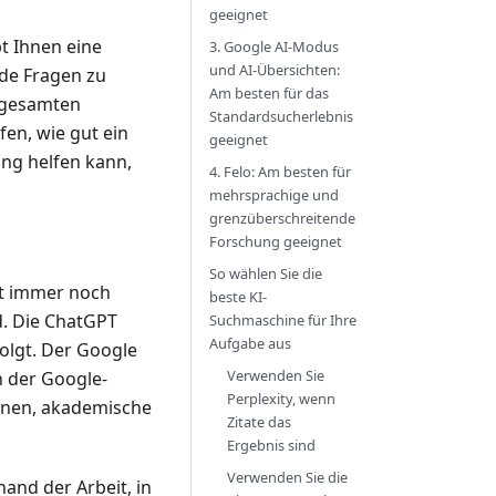
geeignet
t Ihnen eine
3. Google AI-Modus
und AI-Übersichten:
nde Fragen zu
Am besten für das
n gesamten
Standardsucherlebnis
en, wie gut ein
geeignet
ung helfen kann,
4. Felo: Am besten für
mehrsprachige und
grenzüberschreitende
Forschung geeignet
So wählen Sie die
st immer noch
beste KI-
d. Die ChatGPT
Suchmaschine für Ihre
Aufgabe aus
folgt. Der Google
Verwenden Sie
n der Google-
Perplexity, wenn
ionen, akademische
Zitate das
Ergebnis sind
Verwenden Sie die
and der Arbeit, in