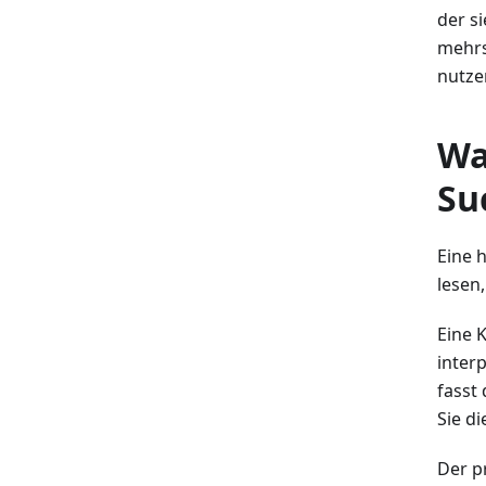
der s
mehrs
nutze
Wa
Su
Eine 
lesen
Eine 
inter
fasst
Sie d
Der p