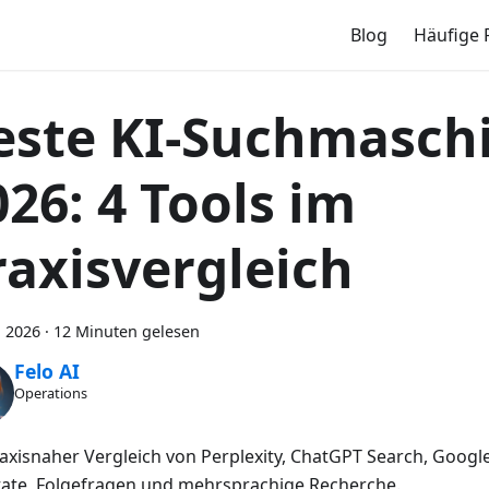
Blog
Häufige 
este KI-Suchmasch
026: 4 Tools im
raxisvergleich
, 2026
·
12 Minuten gelesen
Felo AI
Operations
raxisnaher Vergleich von Perplexity, ChatGPT Search, Googl
itate, Folgefragen und mehrsprachige Recherche.