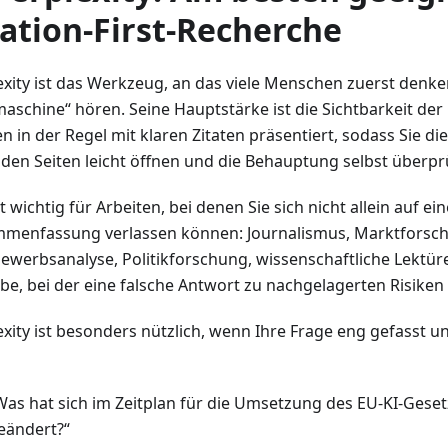
tation-First-Recherche
exity ist das Werkzeug, an das viele Menschen zuerst denken
aschine“ hören. Seine Hauptstärke ist die Sichtbarkeit der
n in der Regel mit klaren Zitaten präsentiert, sodass Sie d
nden Seiten leicht öffnen und die Behauptung selbst überp
t wichtig für Arbeiten, bei denen Sie sich nicht allein auf ei
menfassung verlassen können: Journalismus, Marktforsc
ewerbsanalyse, Politikforschung, wissenschaftliche Lektür
be, bei der eine falsche Antwort zu nachgelagerten Risiken
exity ist besonders nützlich, wenn Ihre Frage eng gefasst u
Was hat sich im Zeitplan für die Umsetzung des EU-KI-Geset
eändert?“