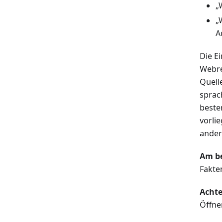
„
„
A
Die E
Webre
Quell
sprac
beste
vorli
ander
Am be
Fakte
Achte
Öffne