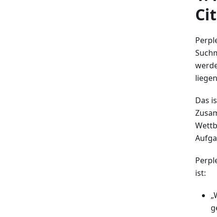
Ci
Perpl
Suchm
werde
liege
Das is
Zusam
Wettb
Aufga
Perpl
ist:
„
g