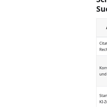
Su
Cita
Rec
Kon
und
Sta
KI-