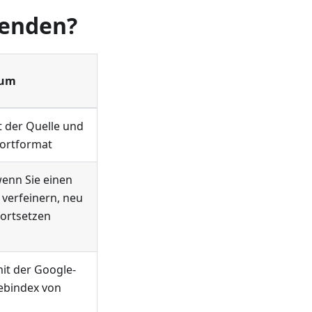
wenden?
um
t der Quelle und
wortformat
wenn Sie einen
verfeinern, neu
fortsetzen
mit der Google-
bindex von