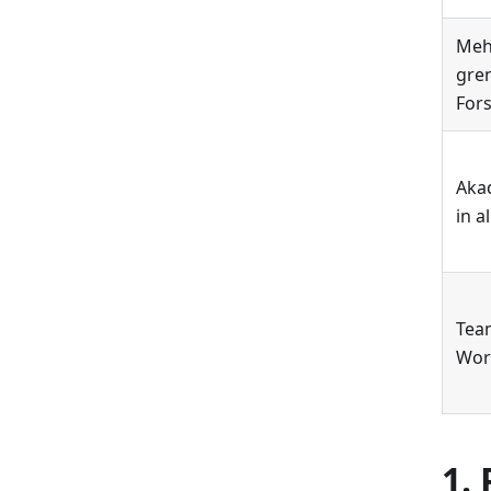
Meh
gre
For
Aka
in a
Tea
Wor
1.