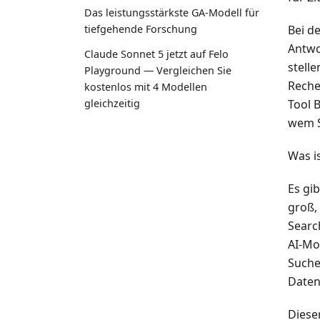
Das leistungsstärkste GA-Modell für
Bei d
tiefgehende Forschung
Antwo
Claude Sonnet 5 jetzt auf Felo
stell
Playground — Vergleichen Sie
Reche
kostenlos mit 4 Modellen
gleichzeitig
Tool 
wem S
Was i
Es gi
groß,
Searc
AI-Mo
Suche
Daten
Diese