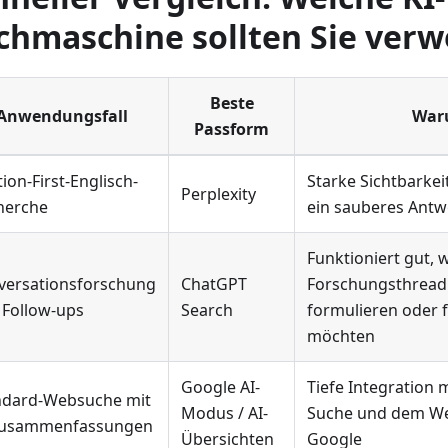
chmaschine sollten Sie ver
Beste
Anwendungsfall
War
Passform
tion-First-Englisch-
Starke Sichtbarkei
Perplexity
herche
ein sauberes Ant
Funktioniert gut, 
versationsforschung
ChatGPT
Forschungsthread 
 Follow-ups
Search
formulieren oder 
möchten
Google AI-
Tiefe Integration 
ndard-Websuche mit
Modus / AI-
Suche und dem We
Zusammenfassungen
Übersichten
Google