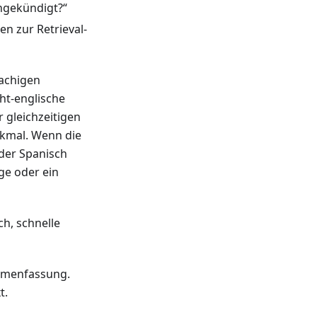
ngekündigt?“
n zur Retrieval-
rachigen
ht-englische
 gleichzeitigen
kmal. Wenn die
oder Spanisch
ge oder ein
h, schnelle
mmenfassung.
t.