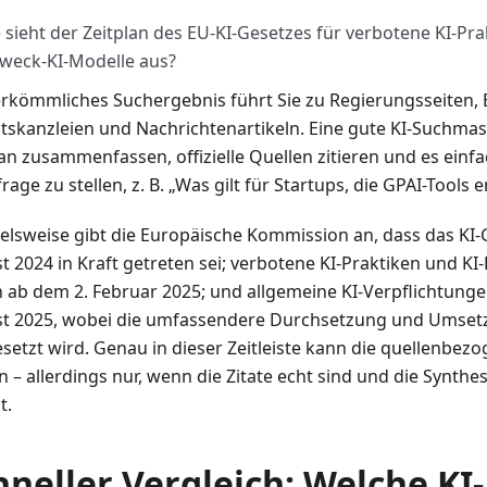
 sieht der Zeitplan des EU-KI-Gesetzes für verbotene KI-Pr
zweck-KI-Modelle aus?
erkömmliches Suchergebnis führt Sie zu Regierungsseiten,
tskanzleien und Nachrichtenartikeln. Eine gute KI-Suchmas
lan zusammenfassen, offizielle Quellen zitieren und es einf
rage zu stellen, z. B. „Was gilt für Startups, die GPAI-Tools 
ielsweise gibt die Europäische Kommission an, dass das KI-
t 2024 in Kraft getreten sei; verbotene KI-Praktiken und KI
n ab dem 2. Februar 2025; und allgemeine KI-Verpflichtungen
t 2025, wobei die umfassendere Durchsetzung und Umse
esetzt wird. Genau in dieser Zeitleiste kann die quellenbezo
 – allerdings nur, wenn die Zitate echt sind und die Synthes
t.
hneller Vergleich: Welche KI-