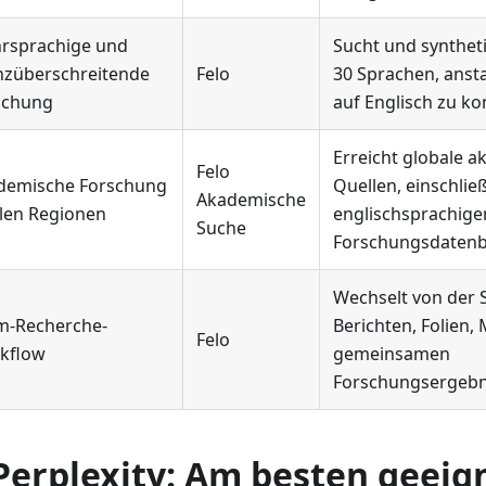
rsprachige und
Sucht und syntheti
nzüberschreitende
Felo
30 Sprachen, ansta
schung
auf Englisch zu ko
Erreicht globale 
Felo
demische Forschung
Quellen, einschließ
Akademische
llen Regionen
englischsprachige
Suche
Forschungsdaten
Wechselt von der 
m-Recherche-
Berichten, Folien
Felo
kflow
gemeinsamen
Forschungsergebn
 Perplexity: Am besten geeig