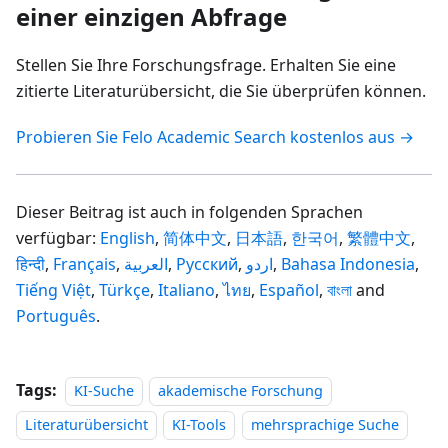
einer einzigen Abfrage
Stellen Sie Ihre Forschungsfrage. Erhalten Sie eine
zitierte Literaturübersicht, die Sie überprüfen können.
Probieren Sie Felo Academic Search kostenlos aus →
Dieser Beitrag ist auch in folgenden Sprachen
verfügbar:
English
,
简体中文
,
日本語
,
한국어
,
繁體中文
,
हिन्दी
,
Français
,
العربية
,
Русский
,
اردو
,
Bahasa Indonesia
,
Tiếng Việt
,
Türkçe
,
Italiano
,
ไทย
,
Español
,
বাংলা
and
Português
.
Tags:
KI-Suche
akademische Forschung
Literaturübersicht
KI-Tools
mehrsprachige Suche