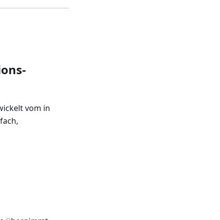
ions-
wickelt vom in
fach,