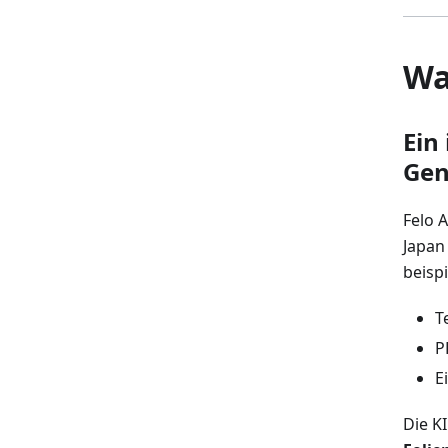
Wa
Ein
Gen
Felo A
Japan
beisp
T
P
E
Die K