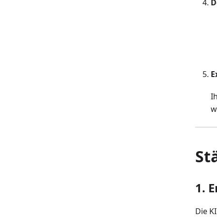
D
E
I
w
St
1.
E
Die K