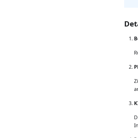
Deta
B
R
P
Z
a
K
D
I