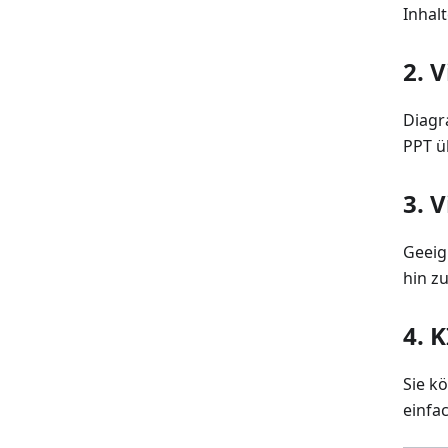
Inhalt
2.
V
Diagr
PPT 
3.
V
Geeig
hin z
4.
K
Sie k
einfa