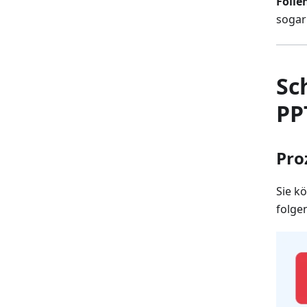
Folie
sogar
Sc
PP
Pro
Sie k
folge