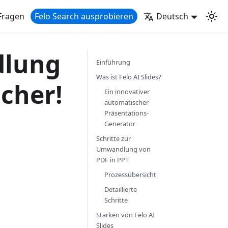
Fragen
Felo Search ausprobieren
Deutsch
dlung
Einführung
Was ist Felo AI Slides?
cher!
Ein innovativer
automatischer
Präsentations-
Generator
Schritte zur
Umwandlung von
PDF in PPT
Prozessübersicht
Detaillierte
Schritte
Stärken von Felo AI
Slides