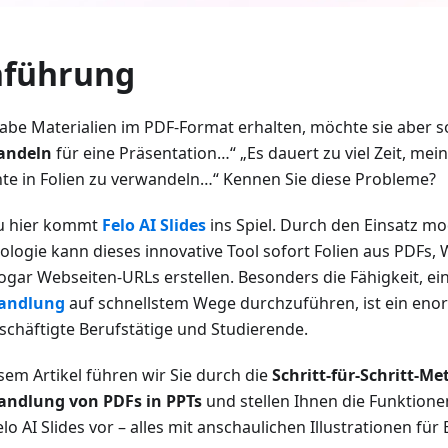
nführung
habe Materialien im PDF-Format erhalten, möchte sie aber s
ndeln
für eine Präsentation…“ „Es dauert zu viel Zeit, mei
hte in Folien zu verwandeln…“ Kennen Sie diese Probleme?
u hier kommt
Felo AI Slides
ins Spiel. Durch den Einsatz mo
ologie kann dieses innovative Tool sofort Folien aus PDF
ogar Webseiten-URLs erstellen. Besonders die Fähigkeit, ei
ndlung
auf schnellstem Wege durchzuführen, ist ein enor
eschäftigte Berufstätige und Studierende.
esem Artikel führen wir Sie durch die
Schritt-für-Schritt-Me
ndlung von PDFs in PPTs
und stellen Ihnen die Funktion
lo AI Slides vor – alles mit anschaulichen Illustrationen für 