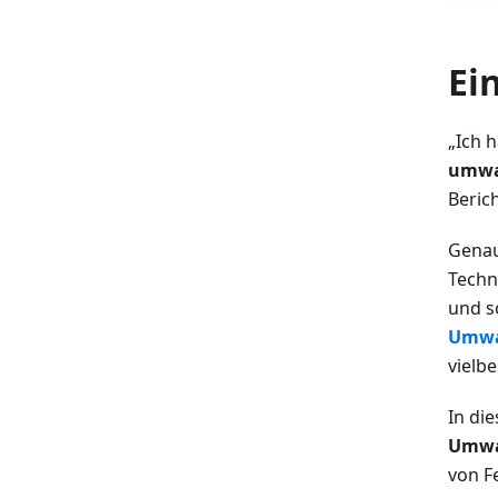
Ei
„Ich 
umwa
Beric
Gena
Techn
und s
Umwa
vielb
In di
Umwa
von Fe