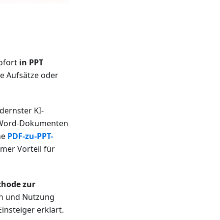
ofort
in PPT
ne Aufsätze oder
dernster KI-
s, Word-Dokumenten
ne
PDF-zu-PPT-
mer Vorteil für
thode zur
en und Nutzung
Einsteiger erklärt.