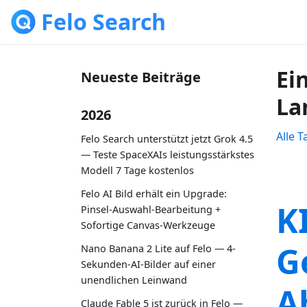
Felo Search
Ei
Neueste Beiträge
La
2026
Alle 
Felo Search unterstützt jetzt Grok 4.5
— Teste SpaceXAIs leistungsstärkstes
Modell 7 Tage kostenlos
Felo AI Bild erhält ein Upgrade:
K
Pinsel-Auswahl-Bearbeitung +
Sofortige Canvas-Werkzeuge
G
Nano Banana 2 Lite auf Felo — 4-
Sekunden-AI-Bilder auf einer
unendlichen Leinwand
A
Claude Fable 5 ist zurück in Felo —