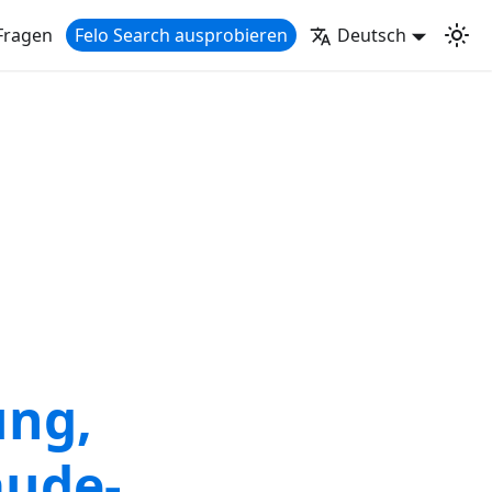
Fragen
Felo Search ausprobieren
Deutsch
ung,
aude-