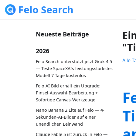
Felo Search
Ei
Neueste Beiträge
"T
2026
Alle 
Felo Search unterstützt jetzt Grok 4.5
— Teste SpaceXAIs leistungsstärkstes
Modell 7 Tage kostenlos
Felo AI Bild erhält ein Upgrade:
F
Pinsel-Auswahl-Bearbeitung +
Sofortige Canvas-Werkzeuge
T
Nano Banana 2 Lite auf Felo — 4-
Sekunden-AI-Bilder auf einer
unendlichen Leinwand
a
Claude Fable 5 ist zurück in Felo —