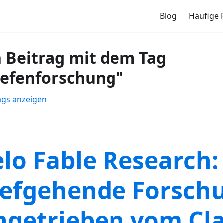
Blog
Häufige 
n Beitrag mit dem Tag
iefenforschung"
Tags anzeigen
elo Fable Research:
iefgehende Forsch
ngetrieben vom Cl