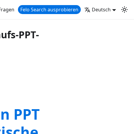
Fragen
Felo Search ausprobieren
Deutsch
ufs-PPT-
on PPT
tische