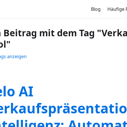
Blog
Häufige 
n Beitrag mit dem Tag "Verka
ol"
Tags anzeigen
elo AI
erkaufspräsentati
ntelligenz: Automa