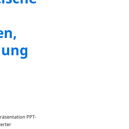
en,
lung
räsentation PPT-
erter