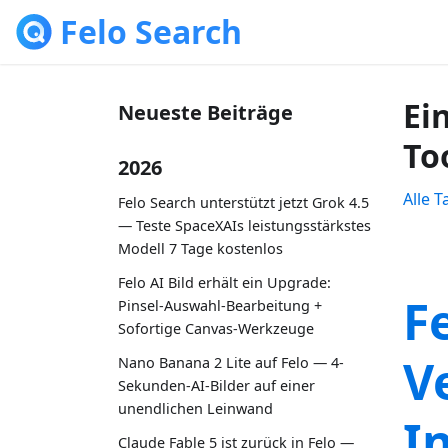
Felo Search
Ei
Neueste Beiträge
To
2026
Alle 
Felo Search unterstützt jetzt Grok 4.5
— Teste SpaceXAIs leistungsstärkstes
Modell 7 Tage kostenlos
Felo AI Bild erhält ein Upgrade:
F
Pinsel-Auswahl-Bearbeitung +
Sofortige Canvas-Werkzeuge
V
Nano Banana 2 Lite auf Felo — 4-
Sekunden-AI-Bilder auf einer
unendlichen Leinwand
I
Claude Fable 5 ist zurück in Felo —