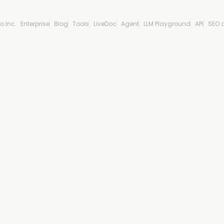
o Inc.
Enterprise
Blog
Tools
LiveDoc
Agent
LLM Playground
API
SEO 