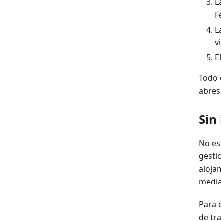
L
F
L
v
E
Todo 
abres
Sin
No es
gesti
aloja
media
Para 
de tr