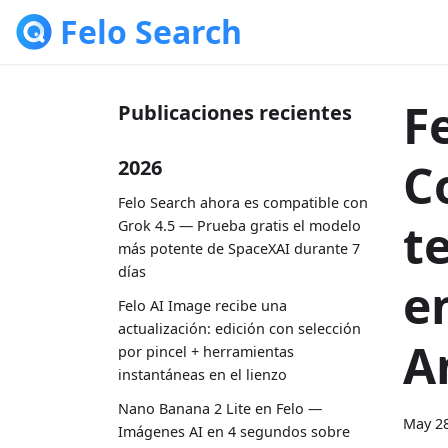
Felo Search
F
Publicaciones recientes
C
2026
Felo Search ahora es compatible con
t
Grok 4.5 — Prueba gratis el modelo
más potente de SpaceXAI durante 7
días
e
Felo AI Image recibe una
actualización: edición con selección
A
por pincel + herramientas
instantáneas en el lienzo
Nano Banana 2 Lite en Felo —
May 28
Imágenes AI en 4 segundos sobre