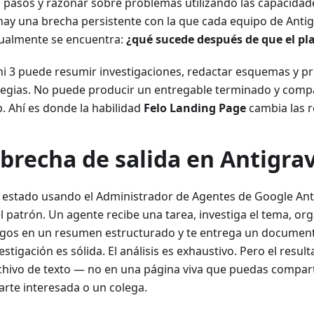
s pasos y razonar sobre problemas utilizando las capacidad
hay una brecha persistente con la que cada equipo de Antig
ualmente se encuentra:
¿qué sucede después de que el pl
i 3 puede resumir investigaciones, redactar esquemas y p
tegias. No puede producir un entregable terminado y compa
b. Ahí es donde la habilidad
Felo Landing Page
cambia las r
 brecha de salida en Antigrav
s estado usando el Administrador de Agentes de Google Ant
l patrón. Un agente recibe una tarea, investiga el tema, org
zgos en un resumen estructurado y te entrega un docume
estigación es sólida. El análisis es exhaustivo. Pero el resu
chivo de texto — no en una página viva que puedas comparti
arte interesada o un colega.