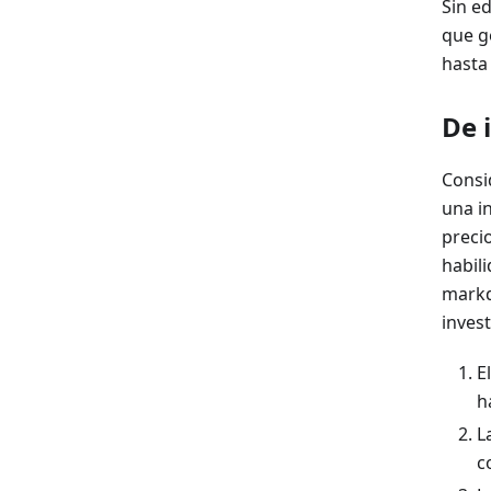
Sin e
que g
hasta 
De 
Consi
una i
preci
habil
markd
inves
E
h
L
c