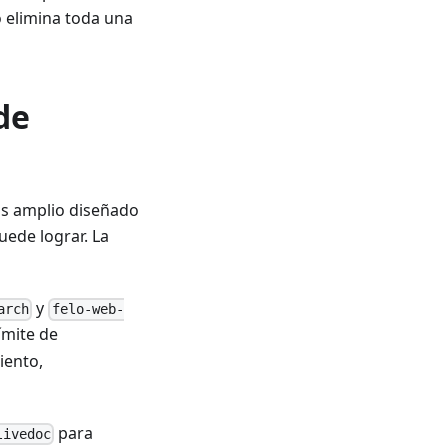
 elimina toda una
de
ás amplio diseñado
uede lograr. La
y
arch
felo-web-
ímite de
iento,
para
livedoc