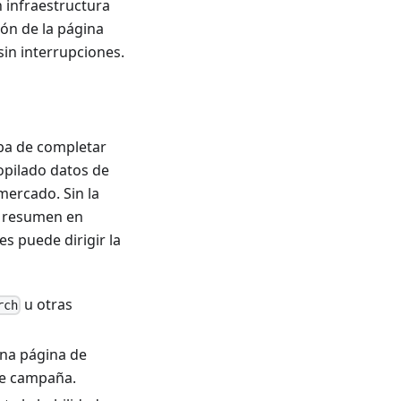
 infraestructura
ión de la página
sin interrupciones.
aba de completar
opilado datos de
mercado. Sin la
n resumen en
s puede dirigir la
u otras
rch
una página de
de campaña.