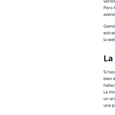
vario
Pero 
event
Gemin
estra
la we
La
Si ha
bien e
halla
La inv
un ar
una p