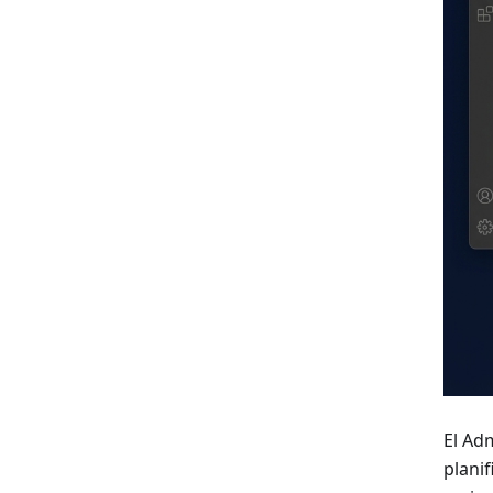
El Ad
plani