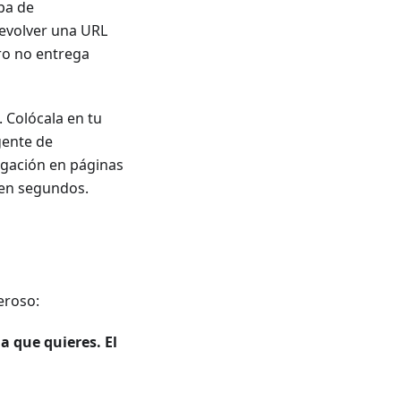
pa de
evolver una URL
ero no entrega
 Colócala en tu
gente de
igación en páginas
 en segundos.
eroso:
a que quieres. El