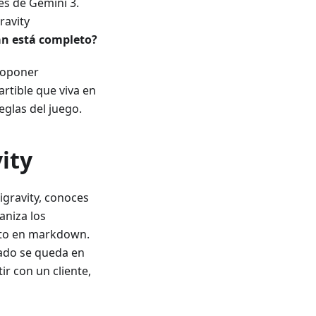
es de Gemini 3.
ravity
an está completo?
roponer
rtible que viva en
eglas del juego.
ity
igravity, conoces
aniza los
nto en markdown.
ltado se queda en
r con un cliente,