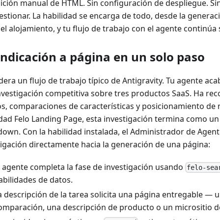
dición manual de HTML. Sin configuración de despliegue. Sin
estionar. La habilidad se encarga de todo, desde la generac
el alojamiento, y tu flujo de trabajo con el agente continúa 
indicación a página en un solo paso
dera un flujo de trabajo típico de Antigravity. Tu agente ac
nvestigación competitiva sobre tres productos SaaS. Ha rec
os, comparaciones de características y posicionamiento de 
idad Felo Landing Page, esta investigación termina como u
own. Con la habilidad instalada, el Administrador de Agente
tigación directamente hacia la generación de una página:
l agente completa la fase de investigación usando
felo-sea
abilidades de datos.
a descripción de la tarea solicita una página entregable — 
omparación, una descripción de producto o un micrositio 