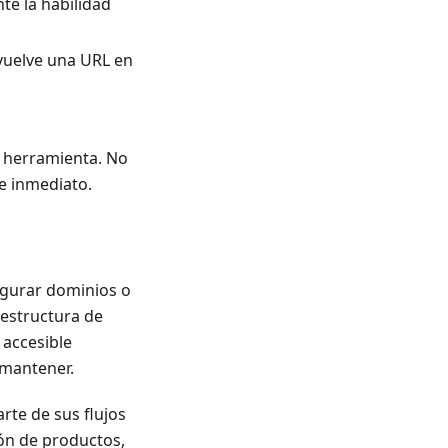
te la habilidad
vuelve una URL en
e herramienta. No
e inmediato.
igurar dominios o
aestructura de
 accesible
 mantener.
rte de sus flujos
ón de productos,