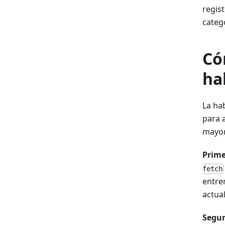
regis
categ
Có
ha
La ha
para 
mayor
Prime
fetch
entre
actua
Segun