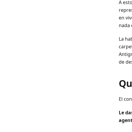
A est
repre
en vi
nada 
La ha
carpe
Antig
de de
Qu
El co
Le da
agent