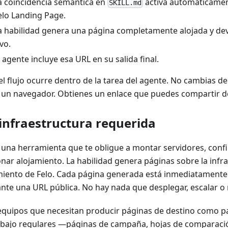
a coincidencia semántica en
activa automáticamen
SKILL.md
elo Landing Page.
a habilidad genera una página completamente alojada y de
ivo.
l agente incluye esa URL en su salida final.
el flujo ocurre dentro de la tarea del agente. No cambias d
 un navegador. Obtienes un enlace que puedes compartir d
 infraestructura requerida
 una herramienta que te obligue a montar servidores, conf
onar alojamiento. La habilidad genera páginas sobre la infr
miento de Felo. Cada página generada está inmediatamente
nte una URL pública. No hay nada que desplegar, escalar o
equipos que necesitan producir páginas de destino como pa
abajo regulares —páginas de campaña, hojas de comparaci