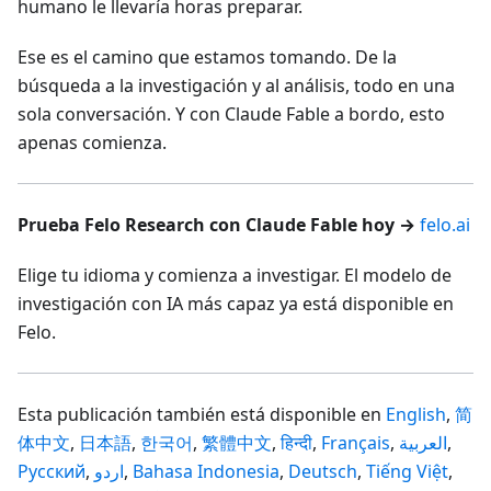
humano le llevaría horas preparar.
Ese es el camino que estamos tomando. De la
búsqueda a la investigación y al análisis, todo en una
sola conversación. Y con Claude Fable a bordo, esto
apenas comienza.
Prueba Felo Research con Claude Fable hoy →
felo.ai
Elige tu idioma y comienza a investigar. El modelo de
investigación con IA más capaz ya está disponible en
Felo.
Esta publicación también está disponible en
English
,
简
体中文
,
日本語
,
한국어
,
繁體中文
,
हिन्दी
,
Français
,
العربية
,
Русский
,
اردو
,
Bahasa Indonesia
,
Deutsch
,
Tiếng Việt
,