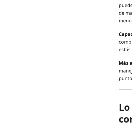
puede
de ma
menos
Capac
compl
estás
Más 
maneja
punto
Lo
co