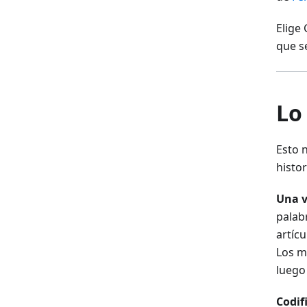
Elige
que se
Lo
Esto 
histor
Una v
palab
artícu
Los mo
luego
Codif