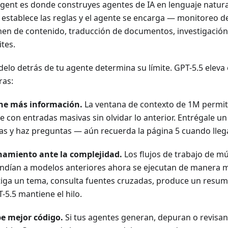
Agent es donde construyes agentes de IA en lenguaje natural
, establece las reglas y el agente se encarga — monitoreo 
en de contenido, traducción de documentos, investigación
tes.
elo detrás de tu agente determina su límite. GPT-5.5 eleva 
as:
ne más información.
La ventana de contexto de 1M permit
je con entradas masivas sin olvidar lo anterior. Entrégale u
as y haz preguntas — aún recuerda la página 5 cuando llega
amiento ante la complejidad.
Los flujos de trabajo de mú
ndían a modelos anteriores ahora se ejecutan de manera m
tiga un tema, consulta fuentes cruzadas, produce un resu
-5.5 mantiene el hilo.
be mejor código.
Si tus agentes generan, depuran o revisan