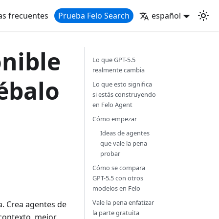
as frecuentes
Prueba Felo Search
español
onible
Lo que GPT-5.5
realmente cambia
ébalo
Lo que esto significa
si estás construyendo
en Felo Agent
Cómo empezar
Ideas de agentes
que vale la pena
probar
Cómo se compara
GPT-5.5 con otros
modelos en Felo
Vale la pena enfatizar
a. Crea agentes de
la parte gratuita
contexto, mejor