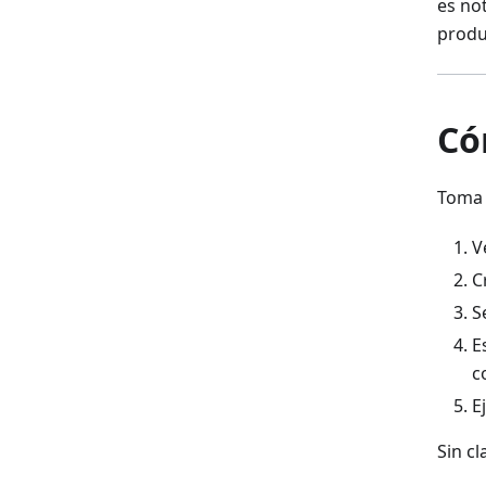
es no
produ
Có
Toma 
V
C
S
E
c
E
Sin c