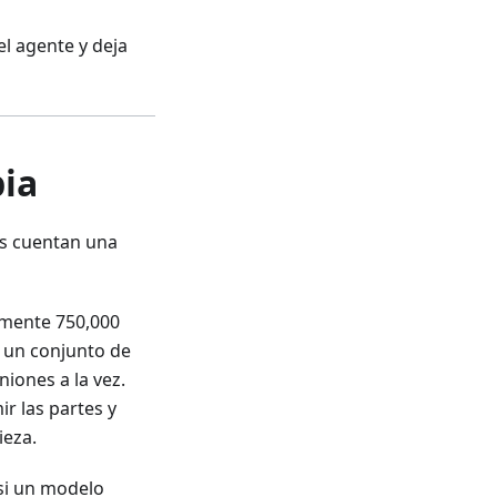
l agente y deja
ia
as cuentan una
ente 750,000
, un conjunto de
niones a la vez.
ir las partes y
ieza.
si un modelo