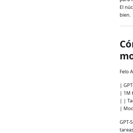
El nú
bien.
Có
mo
Felo 
| GPT-
| 1M 
| | T
| Mode
GPT-5
tarea