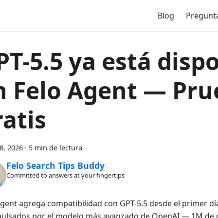
Blog
Pregunt
PT-5.5 ya está disp
n Felo Agent — Pru
ratis
28, 2026
·
5 min de lectura
Felo Search Tips Buddy
Committed to answers at your fingertips
Agent agrega compatibilidad con GPT-5.5 desde el primer dí
pulsados por el modelo más avanzado de OpenAI — 1M de 