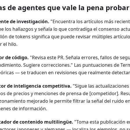
as de agentes que vale la pena probar
ente de investigación.
"Encuentra los artículos más recient
e los hallazgos y señala lo que contradiga el consenso actua
lón de tokens significa que puede revisar múltiples artícul
 el hilo.
or de código.
"Revisa este PR. Señala errores, fallos de se
ndimiento. Sugiere correcciones." Las puntuaciones de Ter
eóricas — se traducen en revisiones que realmente detecta
or de inteligencia competitiva.
"Sigue las actualizaciones
os de precios y menciones de prensa de [competidor]. Re
zonamiento mejorado le permite filtrar la señal del ruido e
enes de información.
ador de contenido multilingüe.
"Toma esta publicación en
lectores japoneses y alemanes — localiza los ejemplos, no so