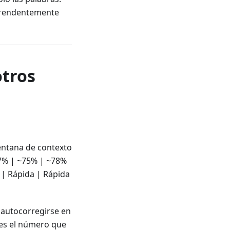
rprendentemente
otros
 Ventana de contexto
.7% | ~75% | ~78%
 | Rápida | Rápida
y autocorregirse en
 es el número que