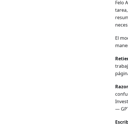
Felo 
tarea
resum
necesi
El mod
maner
Retie
traba
págin
Razon
confu
Inves
— GPT
Escri