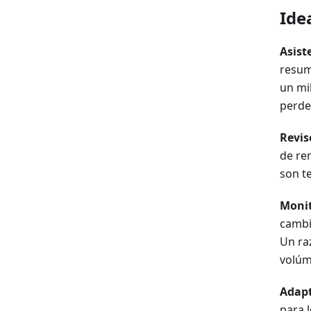
Ide
Asist
resum
un mil
perder
Revis
de re
son t
Monit
cambi
Un ra
volúm
Adapt
para 