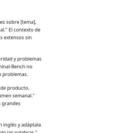
es sobre [tema],
l." El contexto de
os extensos sin
guridad y problemas
minal-Bench no
n problemas.
 de producto,
sumen semanal."
n grandes
 inglés y adáptala
lo las palabras."