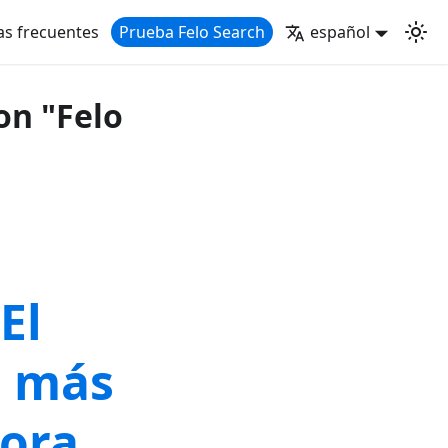
as frecuentes
Prueba Felo Search
español
on "Felo
El
s más
hora