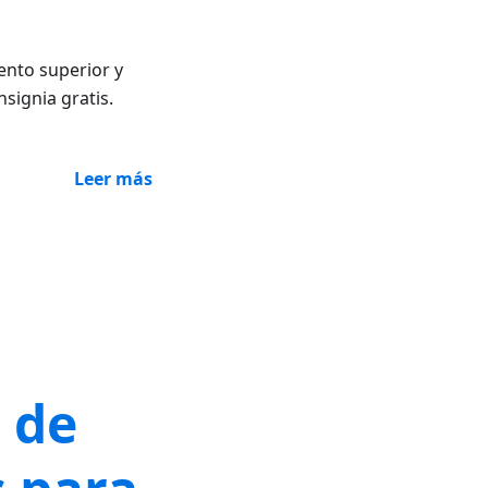
nto superior y
signia gratis.
Leer más
 de