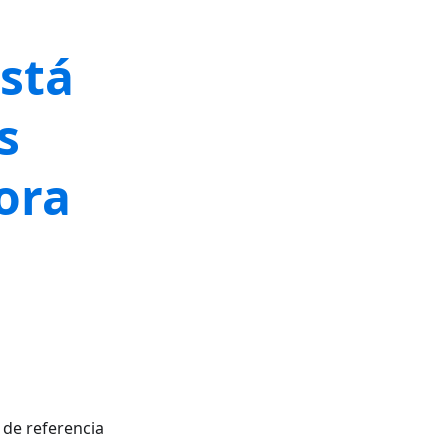
Está
s
ora
 de referencia