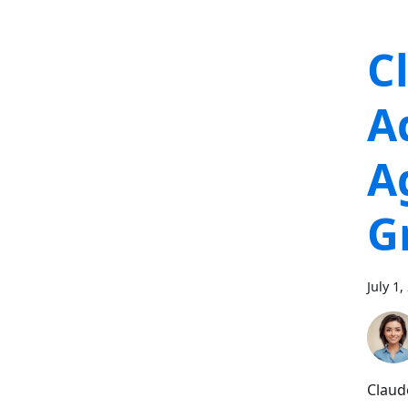
C
A
A
G
July 1,
Claud