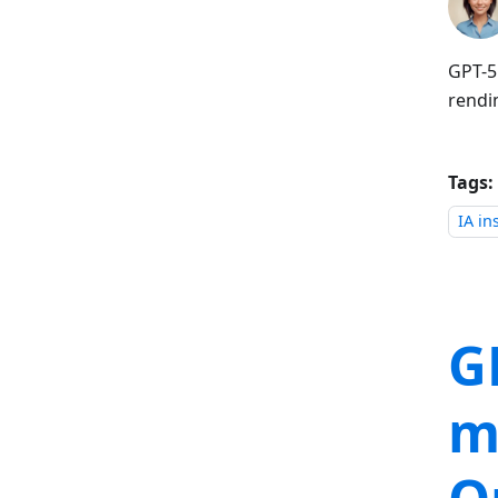
GPT-5
rendim
Tags:
IA in
GP
m