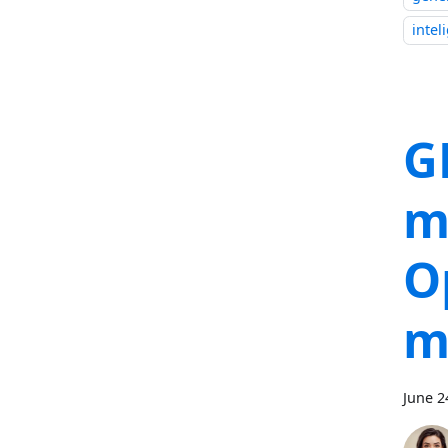
intel
GP
m
O
m
June 2