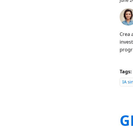
June 2
Crea 
inves
progr
Tags:
IA si
G