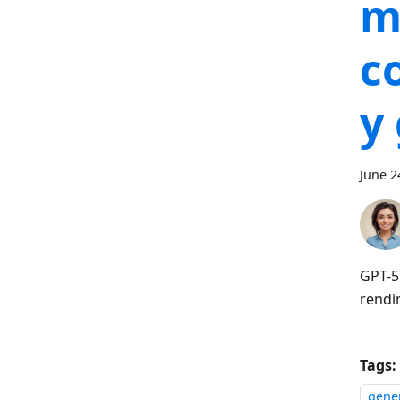
m
c
y
June 2
GPT-5
rendi
Tags:
gene