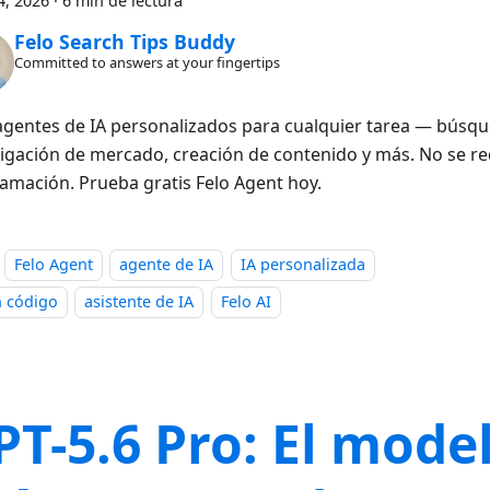
4, 2026
·
6 min de lectura
Felo Search Tips Buddy
Committed to answers at your fingertips
agentes de IA personalizados para cualquier tarea — búsqu
tigación de mercado, creación de contenido y más. No se r
amación. Prueba gratis Felo Agent hoy.
Felo Agent
agente de IA
IA personalizada
n código
asistente de IA
Felo AI
PT-5.6 Pro: El mode