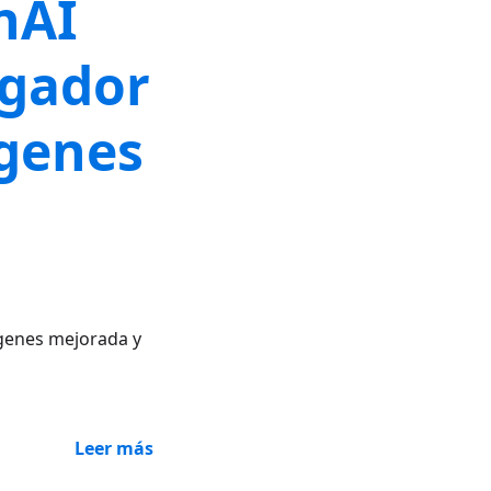
nAI
egador
ágenes
genes mejorada y
Leer más