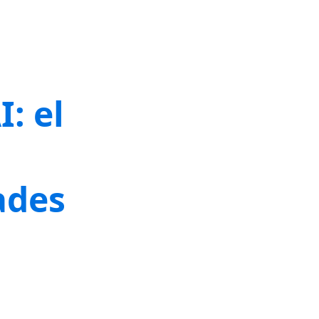
I: el
ades