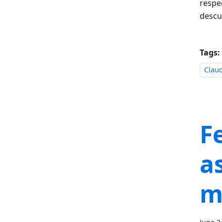
respe
descu
Tags:
Clau
F
a
m