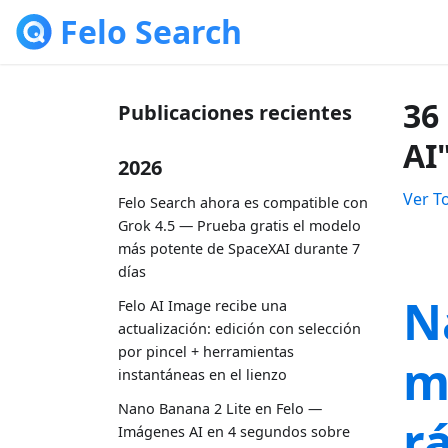
Felo Search
36
Publicaciones recientes
AI
2026
Ver T
Felo Search ahora es compatible con
Grok 4.5 — Prueba gratis el modelo
más potente de SpaceXAI durante 7
días
N
Felo AI Image recibe una
actualización: edición con selección
por pincel + herramientas
m
instantáneas en el lienzo
Nano Banana 2 Lite en Felo —
r
Imágenes AI en 4 segundos sobre