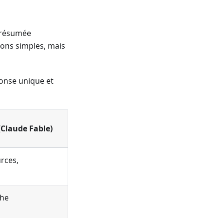
e résumée
ons simples, mais
ponse unique et
(Claude Fable)
rces,
che