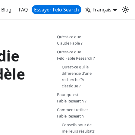
Blog
FAQ
Essayer Felo Search
Français
:
Qu’est-ce que
Claude Fable ?
die
Qu’est-ce que
Felo Fable Research ?
dèle
Qu’est‑ce qui le
différencie d’une
recherche IA
classique ?
Pour qui est
Fable Research ?
Comment utiliser
Fable Research
Conseils pour de
meilleurs résultats