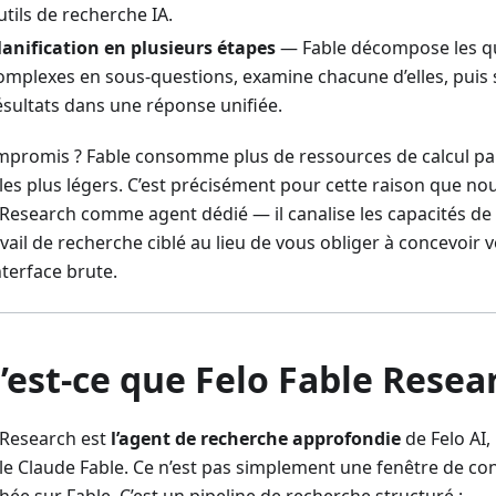
utils de recherche IA.
lanification en plusieurs étapes
— Fable décompose les q
omplexes en sous-questions, examine chacune d’elles, puis 
ésultats dans une réponse unifiée.
mpromis ? Fable consomme plus de ressources de calcul pa
es plus légers. C’est précisément pour cette raison que no
 Research comme agent dédié — il canalise les capacités de 
vail de recherche ciblé au lieu de vous obliger à concevoir
nterface brute.
’est-ce que Felo Fable Resea
 Research est
l’agent de recherche approfondie
de Felo AI,
e Claude Fable. Ce n’est pas simplement une fenêtre de co
ée sur Fable. C’est un pipeline de recherche structuré :