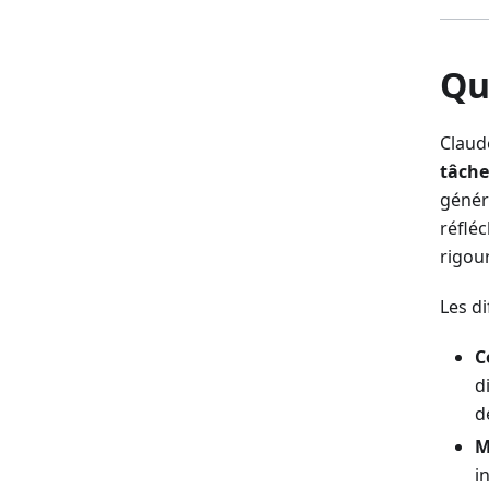
Qu
Claud
tâche
généra
réflé
rigou
Les di
C
d
d
M
i