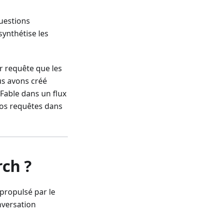
uestions
synthétise les
r requête que les
us avons créé
Fable dans un flux
 vos requêtes dans
rch ?
 propulsé par le
nversation