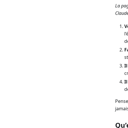
La pag
Claude
V
l
d
F
s
I
c
I
d
Pense
jamais
Qu’