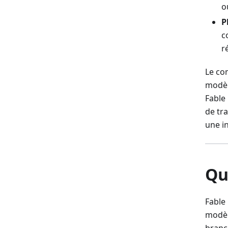
o
P
c
r
Le co
modèl
Fable
de tra
une i
Qu
Fable
modèl
branch