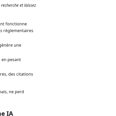
 recherche et laissez
t fonctionne
es réglementaires
génère une
— en pesant
res, des citations
ais, ne perd
he IA