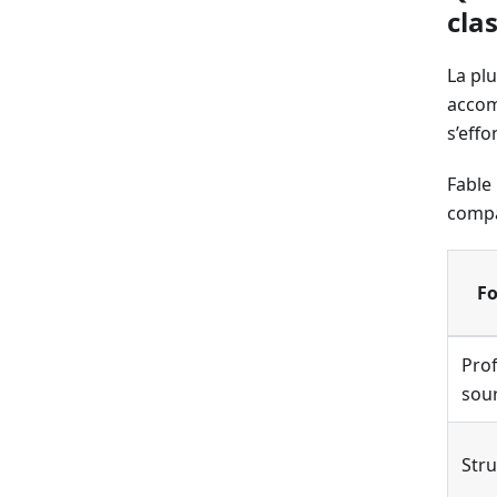
cla
La pl
accom
s’eff
Fable
compa
Fo
Pro
sou
Stru