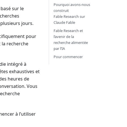
Pourquoi avons‑nous
basé sur le
construit
echerches
Fable Research sur
Claude Fable
plusieurs jours.
Fable Research et
ifiquement pour
l’avenir de la
recherche alimentée
 la recherche
par l’IA
Pour commencer
ie intégré à
êtes exhaustives et
 des heures de
conversation. Vous
recherche
ncer à l’utiliser