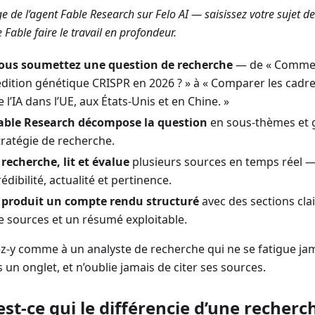
e de l’agent Fable Research sur Felo AI — saisissez votre sujet de
 Fable faire le travail en profondeur.
ous soumettez une question de recherche
— de « Commen
’édition génétique CRISPR en 2026 ? » à « Comparer les cadr
e l’IA dans l’UE, aux États‑Unis et en Chine. »
able Research décompose la question
en sous‑thèmes et 
tratégie de recherche.
l recherche, lit et évalue
plusieurs sources en temps réel 
rédibilité, actualité et pertinence.
l produit un compte rendu structuré
avec des sections clai
e sources et un résumé exploitable.
z‑y comme à un analyste de recherche qui ne se fatigue jam
 un onglet, et n’oublie jamais de citer ses sources.
est‑ce qui le différencie d’une recherc