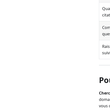
Qual
cita
Com
que
Rai
suiv
Po
Cherc
domain
vous 