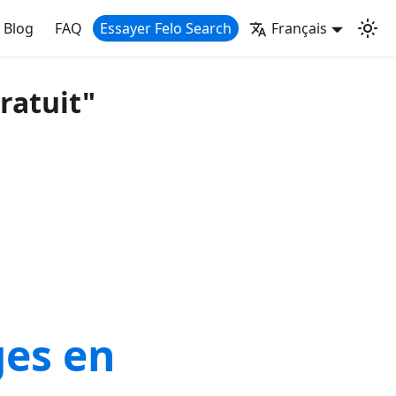
Blog
FAQ
Essayer Felo Search
Français
gratuit"
ges en