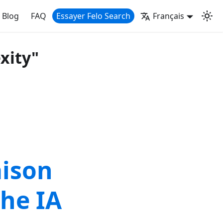
Blog
FAQ
Essayer Felo Search
Français
exity"
aison
che IA