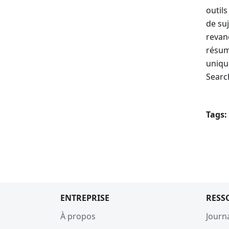
outils
de suj
revan
résumé
unique
Searc
Tags:
ENTREPRISE
RESS
À propos
Journ