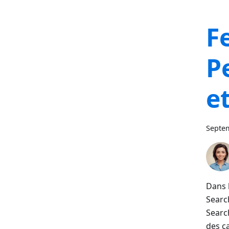
F
P
e
Septem
Dans 
Search
Search
des c