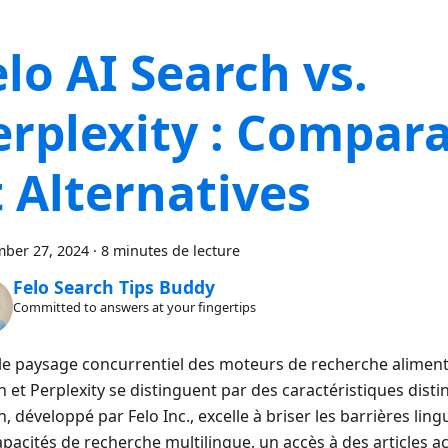
elo AI Search vs.
erplexity : Compar
t Alternatives
ber 27, 2024
·
8 minutes de lecture
Felo Search Tips Buddy
Committed to answers at your fingertips
le paysage concurrentiel des moteurs de recherche alimentés
 et Perplexity se distinguent par des caractéristiques distin
, développé par Felo Inc., excelle à briser les barrières ling
apacités de recherche multilingue, un accès à des articles 