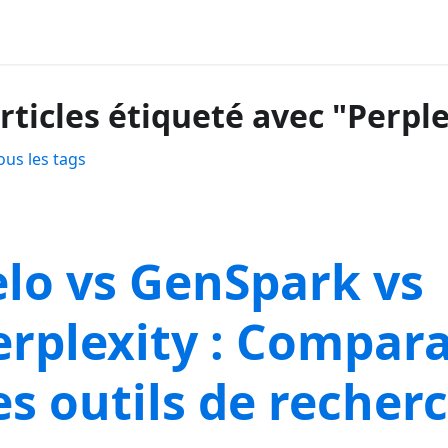
articles étiqueté avec "Perpl
ous les tags
elo vs GenSpark vs
erplexity : Compar
es outils de recher