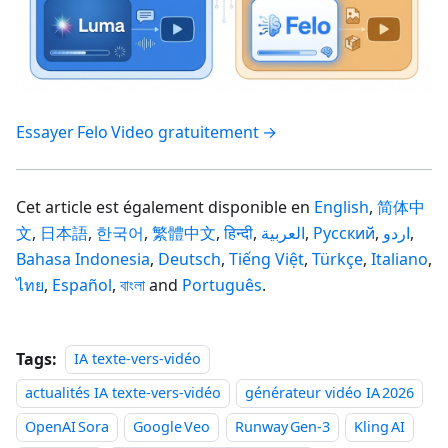
Essayer Felo Video gratuitement →
Cet article est également disponible en
English
,
简体中
文
,
日本語
,
한국어
,
繁體中文
,
हिन्दी
,
العربية
,
Русский
,
اردو
,
Bahasa Indonesia
,
Deutsch
,
Tiếng Việt
,
Türkçe
,
Italiano
,
ไทย
,
Español
,
বাংলা
and
Português
.
Tags:
IA texte‑vers‑vidéo
actualités IA texte‑vers‑vidéo
générateur vidéo IA 2026
OpenAI Sora
Google Veo
Runway Gen‑3
Kling AI