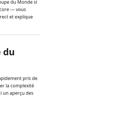
 Coupe du Monde si
score — vous
rect et explique
e du
pidement pris de
rer la complexité
ici un aperçu des