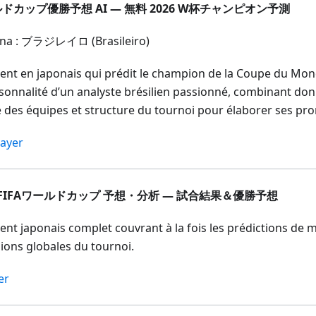
ドカップ優勝予想 AI — 無料 2026 W杯チャンピオン予測
na : ブラジレイロ (Brasileiro)
ent en japonais qui prédit le champion de la Coupe du Mond
rsonnalité d’un analyste brésilien passionné, combinant don
 des équipes et structure du tournoi pour élaborer ses pro
ayer
6 FIFAワールドカップ 予想・分析 — 試合結果＆優勝予想
ent japonais complet couvrant à la fois les prédictions de m
sions globales du tournoi.
er