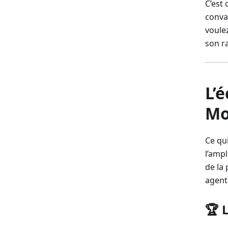
C’est
conva
voulez
son r
L’
Mo
Ce qu
l’ampl
de la 
agent
🏆 