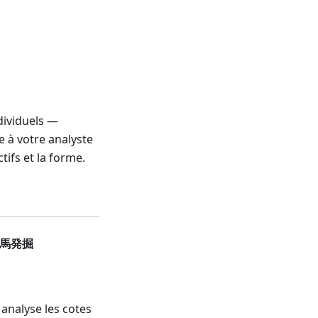
dividuels —
e à votre analyste
tifs et la forme.
穴馬発掘
s analyse les cotes