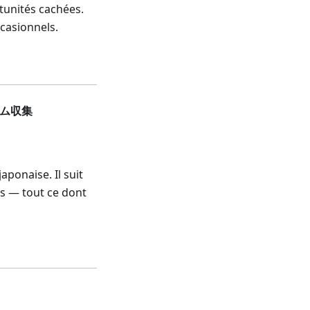
tunités cachées.
ccasionnels.
イム収集
aponaise. Il suit
es — tout ce dont