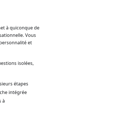
met à quiconque de
sationnelle. Vous
personnalité et
estions isolées,
sieurs étapes
rche intégrée
s à