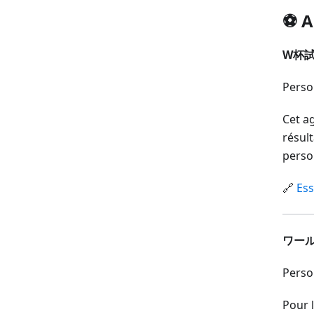
⚽ A
W杯試
Pers
Cet a
résul
person
🔗
Ess
ワール
Pers
Pour l