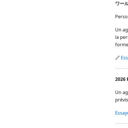
ワール
Perso
Un ag
la pe
forme
🔗
Ess
202
Un ag
prévi
Essay