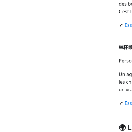
des b
C’est 
🔗
Ess
W杯最
Pers
Un agr
les ch
un vr
🔗
Ess
🌍 