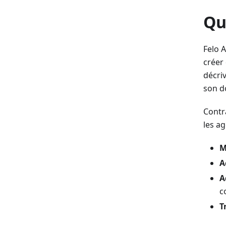
Qu
Felo 
créer 
décriv
son do
Contr
les ag
M
A
A
c
T