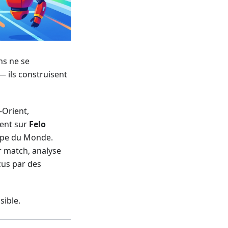
ns ne se
— ils construisent
-Orient,
uent sur
Felo
oupe du Monde.
r match, analyse
çus par des
sible.