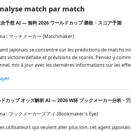
nalyse match par match
合予想 AI — 無料 2026 ワールドカップ 勝敗・スコア予測
ona : マッチメーカー (Matchmaker)
gent japonais se concentre sur les prédictions de matchs in
tats victoire/défaite et prévisions de scores. Pensez-y comm
nel, mis à jour avec les dernières informations sur les effec
ayer
ドカップ オッズ解析 AI — 2026 W杯 ブックメーカー分析・
ona : ブックメーカーズアイ (Bookmaker's Eye)
es utilisateurs qui veulent aller plus loin, cet agent japonai