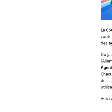
La Co
conten
des
a
Du Jap
l’Alle
Agen
Chacu
des c
utilis
Voici 