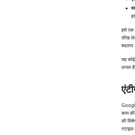
स्
इस
इसे एक 
सीख लेत
बदलाव औ
यह कोई 
लगता है
एंट
Google
काम की 
की विशे
स्टाइल