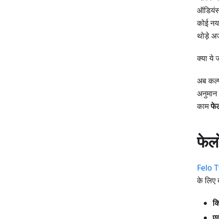
ऑडियंस 
कोई नया
थोड़े अ
क्या ये
अब कल्प
अनुमान 
काम
फे
फेल
Felo T
के लिए 
क
एक