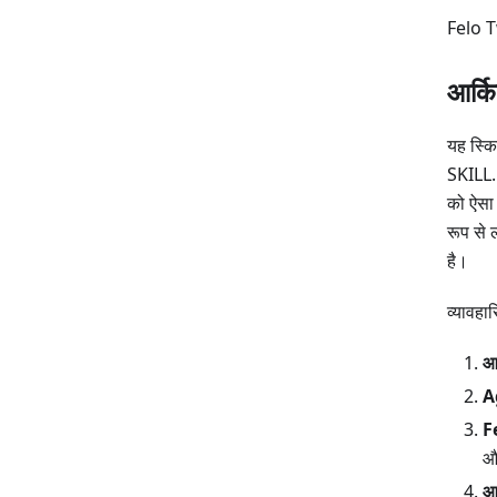
Felo T
आर्कि
यह स्क
SKILL.
को ऐसा 
रूप से 
है।
व्यावहा
आप
A
F
और
आउ