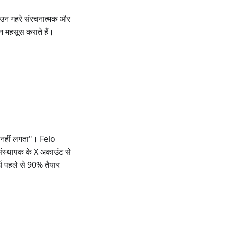
 उन गहरे संरचनात्मक और
ान महसूस कराते हैं।
ह नहीं लगता"। Felo
 संस्थापक के X अकाउंट से
य पहले से 90% तैयार