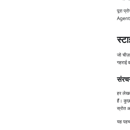
पूरा प्
Agent 
स्ट
जो चीज़
गहराई व
संरचन
हर लेखक
हैं। कु
स्रोत अ
यह पहचा