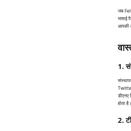
जब Felo
भाषाई प
आपकी ऑड
वास्
1. स
संस्थाप
Twitter
डीएनए न
होता है
2. टी