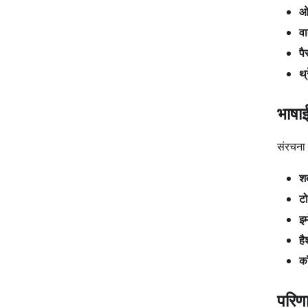
ओप
व
पै
थ्
भाषा
संरचना 
शब
टो
इम
है
कॉ
परिण