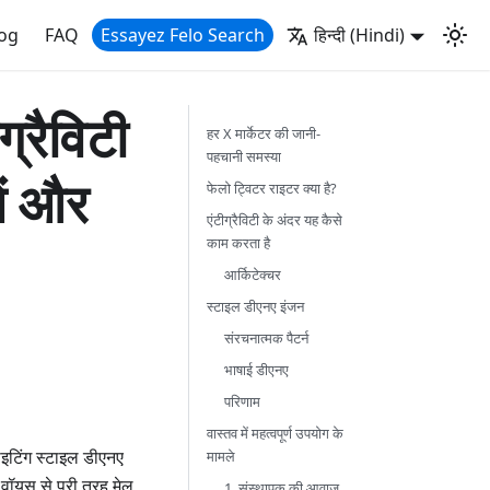
log
FAQ
Essayez Felo Search
हिन्दी (Hindi)
्रैविटी
हर X मार्केटर की जानी-
पहचानी समस्या
ें और
फेलो ट्विटर राइटर क्या है?
एंटीग्रैविटी के अंदर यह कैसे
काम करता है
आर्किटेक्चर
स्टाइल डीएनए इंजन
संरचनात्मक पैटर्न
भाषाई डीएनए
परिणाम
वास्तव में महत्वपूर्ण उपयोग के
राइटिंग स्टाइल डीएनए
मामले
ड वॉयस से पूरी तरह मेल
1. संस्थापक की आवाज़