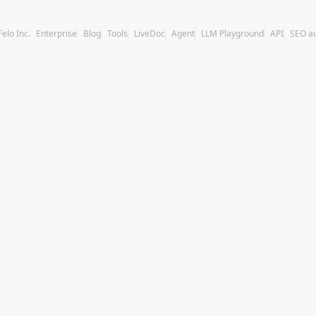
Felo Inc.
Enterprise
Blog
Tools
LiveDoc
Agent
LLM Playground
API
SEO a