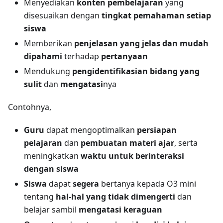
Menyediakan
konten pembelajaran
yang
disesuaikan dengan
tingkat pemahaman setiap
siswa
Memberikan
penjelasan yang jelas dan mudah
dipahami
terhadap
pertanyaan
Mendukung
pengidentifikasian bidang yang
sulit
dan
mengatasi
nya
Contohnya,
Guru
dapat mengoptimalkan
persiapan
pelajaran
dan
pembuatan materi ajar
, serta
meningkatkan
waktu untuk berinteraksi
dengan siswa
Siswa
dapat
segera
bertanya kepada O3 mini
tentang
hal-hal yang tidak dimengerti
dan
belajar sambil
mengatasi keraguan