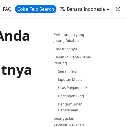
FAQ
Coba Felo Search
Bahasa Indonesia
 Anda
Perhitungan yang
Jarang Dibahas
.
Cara Kerjanya
Kapan Ini Benar-Benar
atnya
Penting
Siaran Pers
Liputan Media
Utas Panjang di X
Postingan Blog
Pengumuman
Perusahaan
Keunggulan
Sebenarnya: Skala