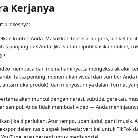
ra Kerjanya
ut prosesnya:
lkan konten Anda. Masukkan teks siaran pers, artikel berit
utas panjang di X Anda. Jika sudah dipublikasikan online, 
ya.
Video membaca dan memahaminya. Ia mengekstrak alur cer
mbil fakta penting, menemukan visual dari sumber Anda (
k, antarmuka produk), dan menyusunnya dalam format yan
pertama akan muncul dengan narasi, subtitle, gerakan, musi
r sampul. Anda tidak membuat video — Anda meninjaunya
ikan jika diperlukan. Atur tempo, ubah judul, ganti musik. 
kspor dalam rasio aspek berbeda: vertikal untuk TikTok da
 YouTube, atau persegi untuk media sosial.