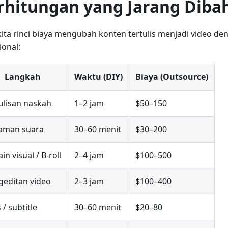
rhitungan yang Jarang Diba
kita rinci biaya mengubah konten tertulis menjadi video de
ional:
Langkah
Waktu (DIY)
Biaya (Outsource)
ulisan naskah
1–2 jam
$50–150
aman suara
30–60 menit
$30–200
in visual / B-roll
2–4 jam
$100–500
geditan video
2–3 jam
$100–400
 / subtitle
30–60 menit
$20–80