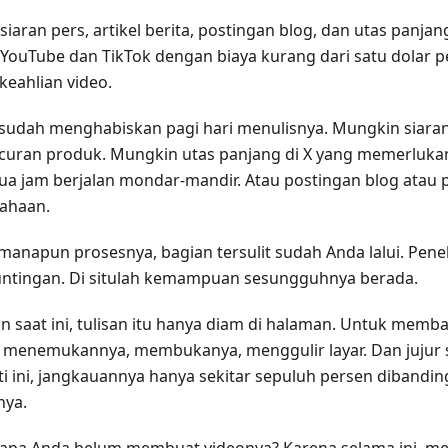
siaran pers, artikel berita, postingan blog, dan utas panjan
 YouTube dan TikTok dengan biaya kurang dari satu dolar pe
keahlian video.
sudah menghabiskan pagi hari menulisnya. Mungkin siaran
curan produk. Mungkin utas panjang di X yang memerlukan 
ua jam berjalan mondar-mandir. Atau postingan blog at
ahaan.
manapun prosesnya, bagian tersulit sudah Anda lalui. Peneli
ntingan. Di situlah kemampuan sesungguhnya berada.
 saat ini, tulisan itu hanya diam di halaman. Untuk memb
 menemukannya, membukanya, menggulir layar. Dan jujur 
ti ini, jangkauannya hanya sekitar sepuluh persen dibandin
nya.
pa Anda belum membuat videonya? Karena selama ini, m