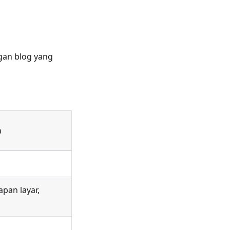
ngan blog yang
a
pan layar,