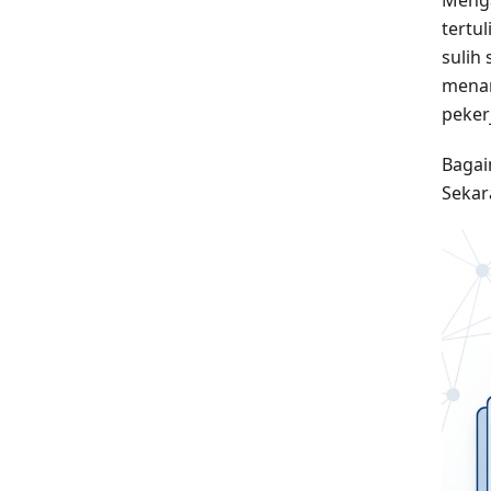
tertu
sulih
menam
peker
Bagai
Sekar