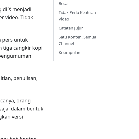
Besar
g di X menjadi
Tidak Perlu Keahlian
r video. Tidak
Video
Catatan Jujur
Satu Konten, Semua
 pers untuk
Channel
tiga cangkir kopi
Kesimpulan
au pengumuman
tian, penulisan,
acanya, orang
saja, dalam bentuk
gkan versi
engubah konten