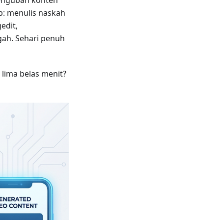
p: menulis naskah
edit,
ah. Sehari penuh
 lima belas menit?