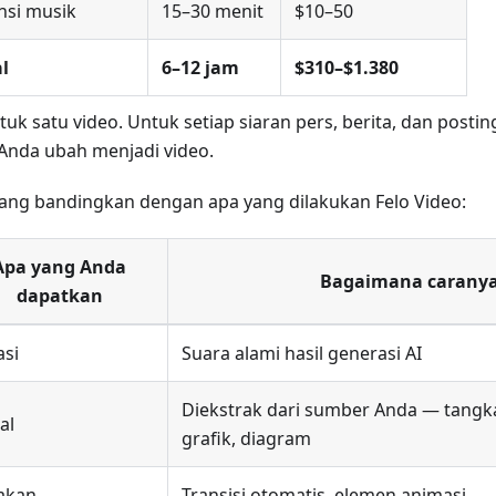
nsi musik
15–30 menit
$10–50
l
6–12 jam
$310–$1.380
ntuk satu video. Untuk setiap siaran pers, berita, dan posti
 Anda ubah menjadi video.
ang bandingkan dengan apa yang dilakukan Felo Video:
Apa yang Anda
Bagaimana carany
dapatkan
asi
Suara alami hasil generasi AI
Diekstrak dari sumber Anda — tangka
al
grafik, diagram
akan
Transisi otomatis, elemen animasi