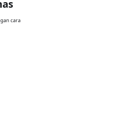
has
ngan cara