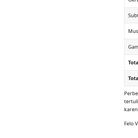
Subt
Musi
Gam
Tota
Tot
Perbe
tertul
karen
Felo 