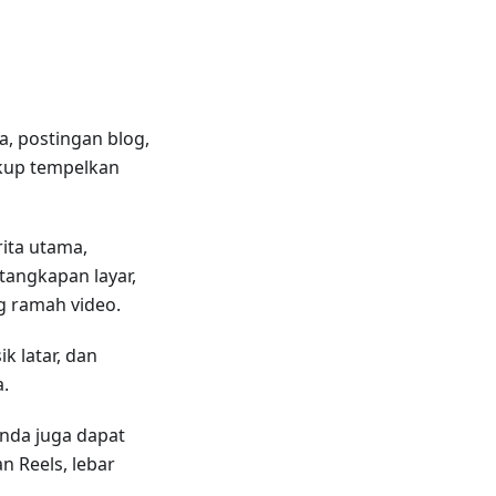
a, postingan blog,
cukup tempelkan
ita utama,
tangkapan layar,
g ramah video.
k latar, dan
.
Anda juga dapat
n Reels, lebar