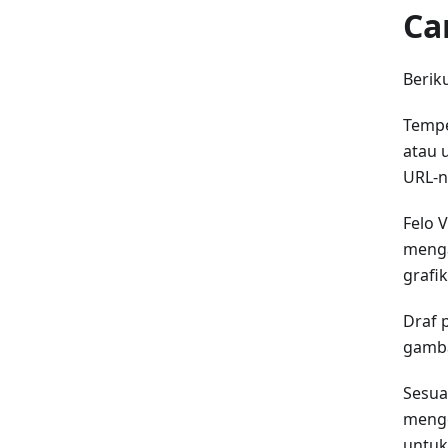
Ca
Berik
Tempe
atau 
URL-n
Felo 
menga
grafi
Draf 
gamba
Sesua
menge
untuk