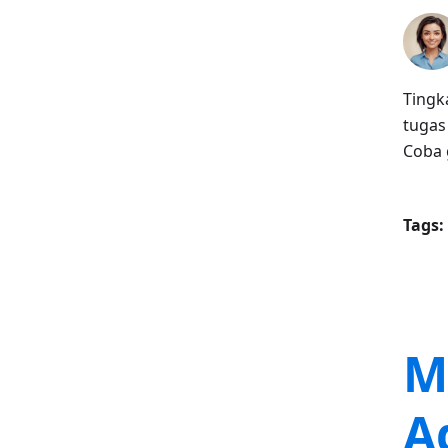
Tingk
tugas
Coba g
Tags:
M
A