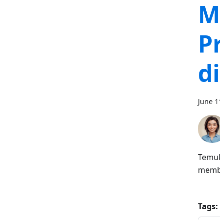
M
P
d
June 1
Temuk
memba
Tags: