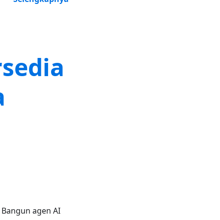
rsedia
a
 Bangun agen AI