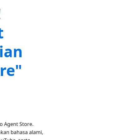
!
t
ian
re"
 Agent Store.
akan bahasa alami,