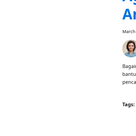
A
March 
Bagai
bantu
pencar
Tags: