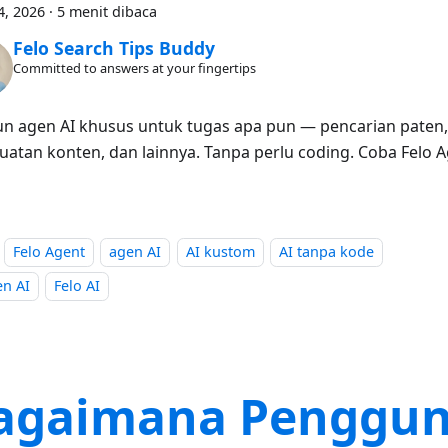
4, 2026
·
5 menit dibaca
Felo Search Tips Buddy
Committed to answers at your fingertips
n agen AI khusus untuk tugas apa pun — pencarian paten, r
atan konten, dan lainnya. Tanpa perlu coding. Coba Felo Ag
Felo Agent
agen AI
AI kustom
AI tanpa kode
en AI
Felo AI
agaimana Penggu