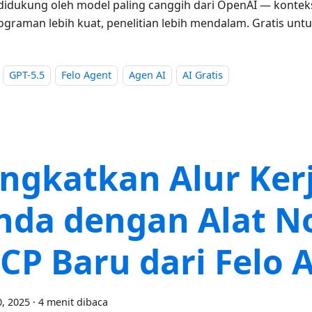
didukung oleh model paling canggih dari OpenAI — kont
graman lebih kuat, penelitian lebih mendalam. Gratis unt
GPT-5.5
Felo Agent
Agen AI
AI Gratis
ingkatkan Alur Ker
nda dengan Alat N
CP Baru dari Felo 
, 2025
·
4 menit dibaca