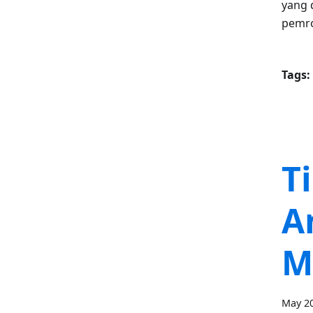
yang 
pemro
Tags:
T
A
M
May 20