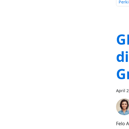
Perki
G
d
G
April 
Felo 