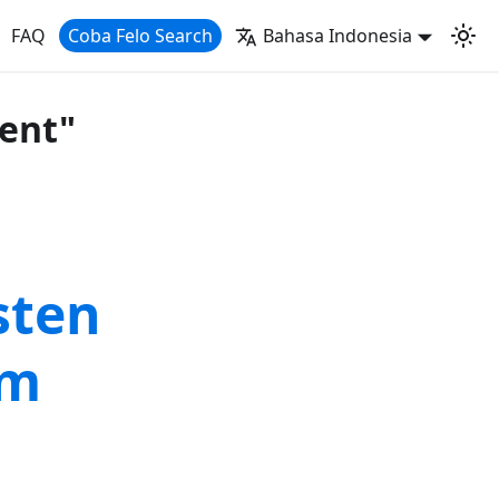
FAQ
Coba Felo Search
Bahasa Indonesia
gent"
sten
am