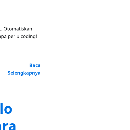
t. Otomatiskan
pa perlu coding!
Baca
Selengkapnya
lo
ara