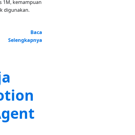
eks 1M, kemampuan
uk digunakan.
Baca
Selengkapnya
ja
otion
Agent