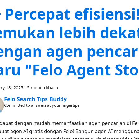
 Percepat efisiensi
emukan lebih deka
engan agen pencar
aru "Felo Agent Sto
ry 18, 2025
·
5 menit dibaca
Felo Search Tips Buddy
Committed to answers at your fingertips
dapat dengan mudah memanfaatkan agen pencarian di Felo
buat agen AI gratis dengan Felo! Bangun agen AI menggun