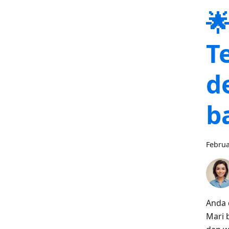

T
d
b
Februa
Anda 
Mari 