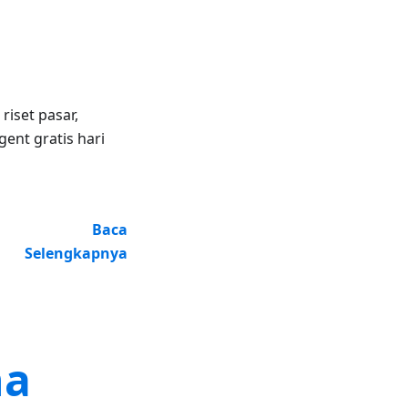
iset pasar,
ent gratis hari
Baca
Selengkapnya
na