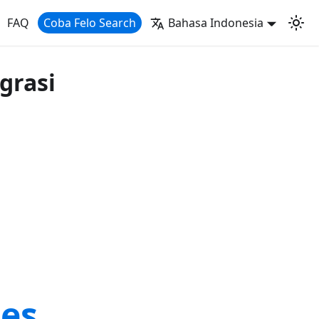
FAQ
Coba Felo Search
Bahasa Indonesia
grasi
i
es