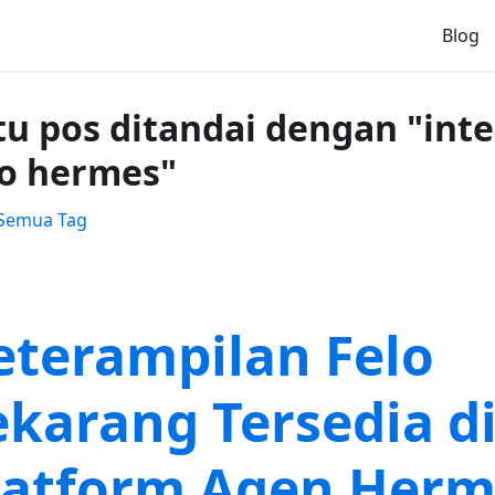
Blog
tu pos ditandai dengan "inte
lo hermes"
 Semua Tag
eterampilan Felo
ekarang Tersedia d
latform Agen Herm