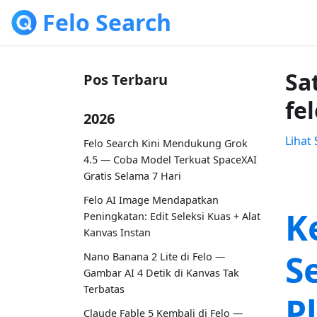
Felo Search
Sa
Pos Terbaru
fe
2026
Lihat
Felo Search Kini Mendukung Grok
4.5 — Coba Model Terkuat SpaceXAI
Gratis Selama 7 Hari
Felo AI Image Mendapatkan
K
Peningkatan: Edit Seleksi Kuas + Alat
Kanvas Instan
S
Nano Banana 2 Lite di Felo —
Gambar AI 4 Detik di Kanvas Tak
Terbatas
P
Claude Fable 5 Kembali di Felo —