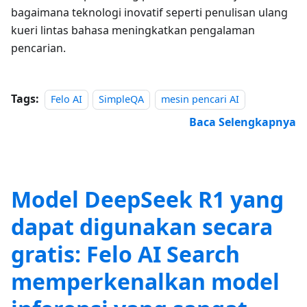
bagaimana teknologi inovatif seperti penulisan ulang
kueri lintas bahasa meningkatkan pengalaman
pencarian.
Tags:
Felo AI
SimpleQA
mesin pencari AI
Baca Selengkapnya
Model DeepSeek R1 yang
dapat digunakan secara
gratis: Felo AI Search
memperkenalkan model