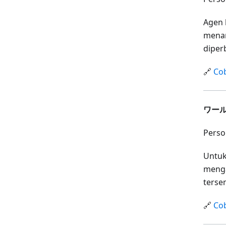
Agen 
menan
diper
🔗
Cob
ワール
Pers
Untuk
menga
terse
🔗
Cob