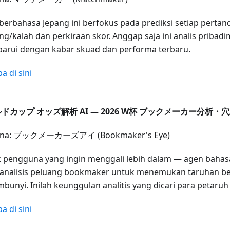
berbahasa Jepang ini berfokus pada prediksi setiap pertan
g/kalah dan perkiraan skor. Anggap saja ini analis pribadim
barui dengan kabar skuad dan performa terbaru.
a di sini
ドカップ オッズ解析 AI — 2026 W杯 ブックメーカー分析・
ona: ブックメーカーズアイ (Bookmaker's Eye)
 pengguna yang ingin menggali lebih dalam — agen bahasa
nalisis peluang bookmaker untuk menemukan taruhan ber
mbunyi. Inilah keunggulan analitis yang dicari para petaruh
a di sini