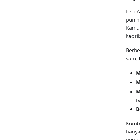
Felo 
pun m
Kamu 
kepri
Berbe
satu,
M
M
M
r
B
Kombi
hanya
pemba