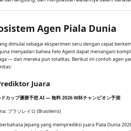
osistem Agen Piala Dunia
ang dimulai sebagai eksperimen seru dengan cepat berkem
una menyadari bahwa Felo Agent dapat menangani komple
aga — dan mereka pun totalitas. Berikut ini contoh agen ya
itas:
Prediktor Juara
ドカップ優勝予想 AI — 無料 2026 W杯チャンピオン予測
ona: ブラジレイロ (Brasileiro)
berbahasa Jepang yang memprediksi juara Piala Dunia 20