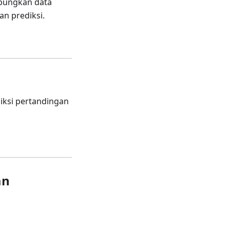
abungkan data
an prediksi.
iksi pertandingan
an