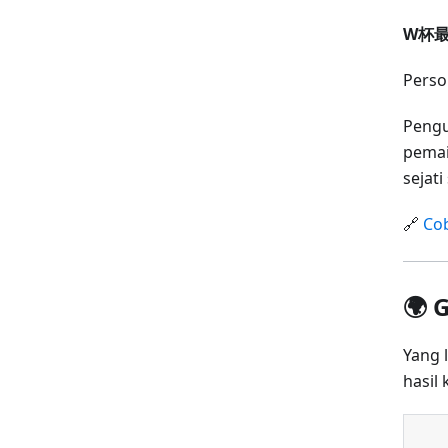
W杯最
Pers
Pengu
pemai
sejat
🔗
Cob
🌍 
Yang l
hasil