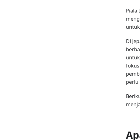
Piala
menga
untuk
Di Je
berba
untuk
fokus
pemba
perlu
Berik
menja
Ap