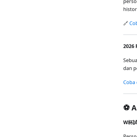
perso
histo
🔗
Cob
202
Sebua
dan p
Coba d
⚽ A
W杯試
Pers