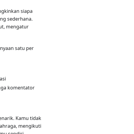
ngkinkan siapa
ng sederhana.
ut, mengatur
nyaan satu per
asi
ngga komentator
enarik. Kamu tidak
ahraga, mengikuti
u sendiri.