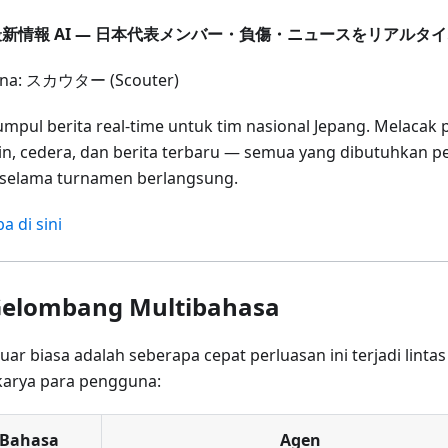
新情報 AI — 日本代表メンバー・負傷・ニュースをリアルタ
ona: スカウター (Scouter)
mpul berita real-time untuk tim nasional Jepang. Melacak
n, cedera, dan berita terbaru — semua yang dibutuhkan 
i selama turnamen berlangsung.
a di sini
Gelombang Multibahasa
uar biasa adalah seberapa cepat perluasan ini terjadi linta
 karya para pengguna:
Bahasa
Agen