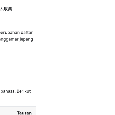
イム収集
 perubahan daftar
penggemar Jepang
s bahasa. Berikut
Tautan