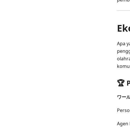
Ek
Apa y
pengg
olahr
komun
🏆 
ワール
Pers
Agen 