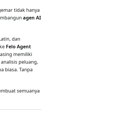
ggemar tidak hanya
 membangun
agen AI
Latin, dan
 ke
Felo Agent
asing memiliki
analisis peluang,
a biasa. Tanpa
 membuat semuanya