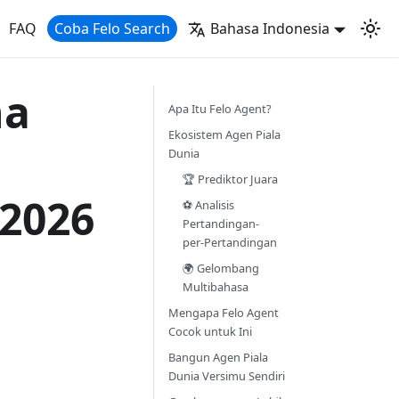
FAQ
Coba Felo Search
Bahasa Indonesia
na
Apa Itu Felo Agent?
Ekosistem Agen Piala
Dunia
🏆 Prediktor Juara
 2026
⚽ Analisis
Pertandingan-
per-Pertandingan
🌍 Gelombang
Multibahasa
Mengapa Felo Agent
Cocok untuk Ini
Bangun Agen Piala
Dunia Versimu Sendiri