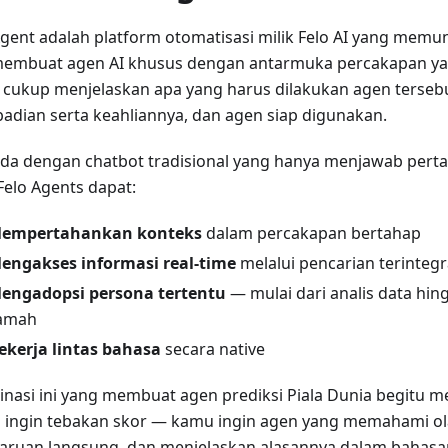
Agent adalah platform otomatisasi milik Felo AI yang memu
embuat agen AI khusus dengan antarmuka percakapan ya
cukup menjelaskan apa yang harus dilakukan agen terseb
badian serta keahliannya, dan agen siap digunakan.
da dengan chatbot tradisional yang hanya menjawab perta
 Felo Agents dapat:
empertahankan konteks
dalam percakapan bertahap
engakses informasi real-time
melalui pencarian terintegr
engadopsi persona tertentu
— mulai dari analis data hi
amah
ekerja lintas bahasa
secara native
nasi ini yang membuat agen prediksi Piala Dunia begitu m
 ingin tebakan skor — kamu ingin agen yang memahami ol
ruan langsung, dan menjelaskan alasannya dalam bahasam