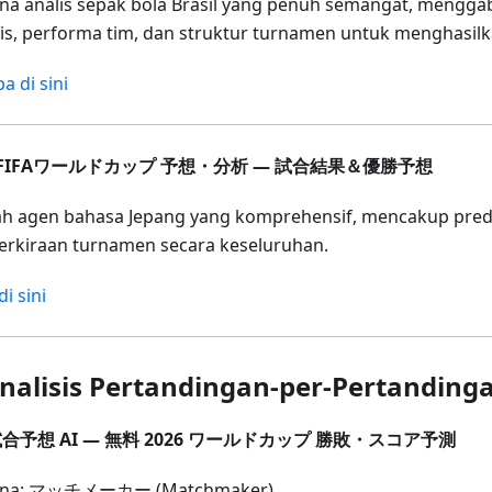
na analis sepak bola Brasil yang penuh semangat, mengg
ris, performa tim, dan struktur turnamen untuk menghasilk
a di sini
6 FIFAワールドカップ 予想・分析 — 試合結果＆優勝予想
h agen bahasa Jepang yang komprehensif, mencakup pred
erkiraan turnamen secara keseluruhan.
i sini
nalisis Pertandingan-per-Pertanding
合予想 AI — 無料 2026 ワールドカップ 勝敗・スコア予測
ona: マッチメーカー (Matchmaker)