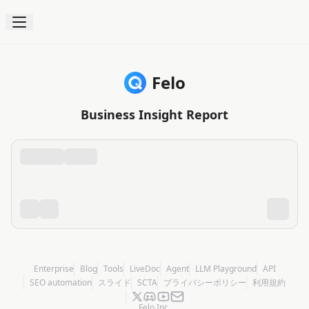
Felo
Business Insight Report
Enterprise
Blog
Tools
LiveDoc
Agent
LLM Playground
API
SEO automation
スライド
SCTA
プライバシーポリシー
利用規約
Felo Inc.