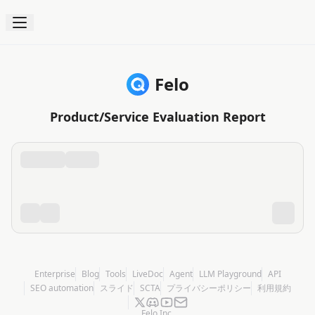
Felo
Product/Service Evaluation Report
Enterprise
Blog
Tools
LiveDoc
Agent
LLM Playground
API
SEO automation
スライド
SCTA
プライバシーポリシー
利用規約
Felo Inc.