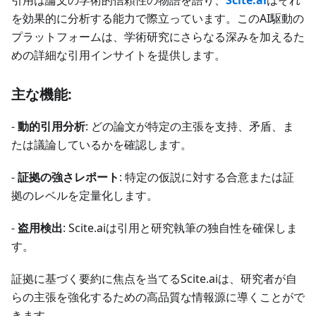
引用は論文の学術的信頼性の物語を語り、
Scite.ai
はそれ
を効果的に分析する能力で際立っています。このAI駆動の
プラットフォームは、学術研究にさらなる深みを加えるた
めの詳細な引用インサイトを提供します。
主な機能:
-
動的引用分析
: どの論文が特定の主張を支持、矛盾、ま
たは議論しているかを確認します。
-
証拠の強さレポート
: 特定の仮説に対する合意または証
拠のレベルを定量化します。
-
盗用検出
: Scite.aiは引用と研究執筆の独自性を確保しま
す。
証拠に基づく要約に焦点を当てるScite.aiは、研究者が自
らの主張を強化するための高品質な情報源に導くことがで
きます。