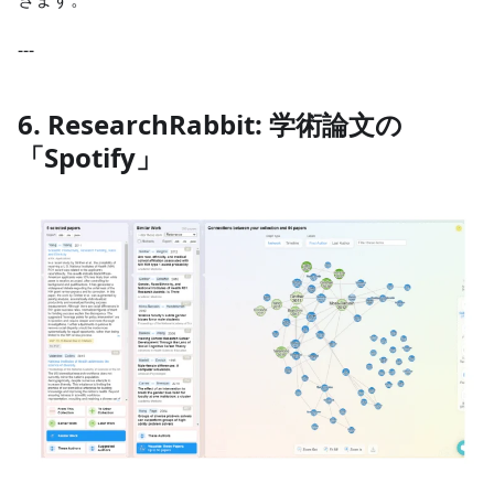
---
6. ResearchRabbit: 学術論文の
「Spotify」