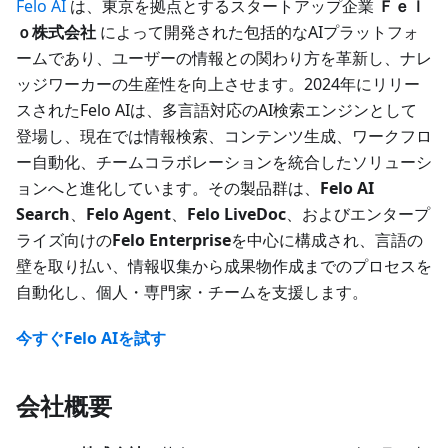
Felo AI
は、東京を拠点とするスタートアップ企業
Ｆｅｌ
ｏ株式会社
によって開発された包括的なAIプラットフォ
ームであり、ユーザーの情報との関わり方を革新し、ナレ
ッジワーカーの生産性を向上させます。2024年にリリー
スされたFelo AIは、多言語対応のAI検索エンジンとして
登場し、現在では情報検索、コンテンツ生成、ワークフロ
ー自動化、チームコラボレーションを統合したソリューシ
ョンへと進化しています。その製品群は、
Felo AI
Search
、
Felo Agent
、
Felo LiveDoc
、およびエンタープ
ライズ向けの
Felo Enterprise
を中心に構成され、言語の
壁を取り払い、情報収集から成果物作成までのプロセスを
自動化し、個人・専門家・チームを支援します。
今すぐFelo AIを試す
会社概要