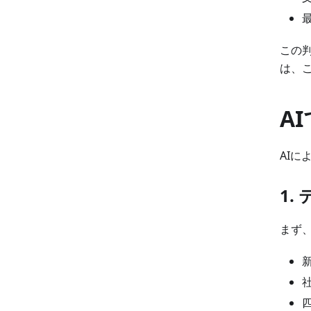
この
は、
A
AIに
1.
まず