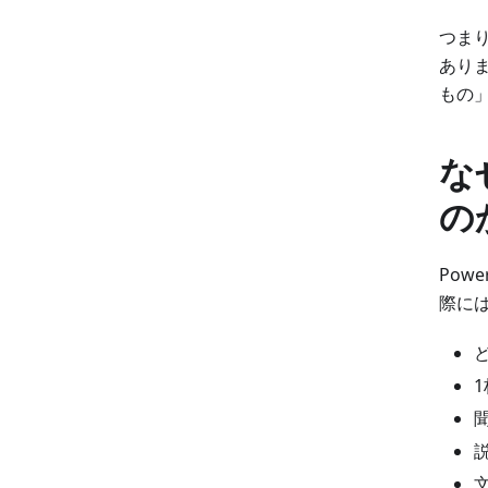
つまり
あり
もの
な
の
Pow
際に