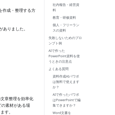
社内報告・経営資
資料を作成・整理する方
料
教育・研修資料
個人・フリーラン
要がありました。
スの資料
失敗しないためのプロ
ンプト例
AIで作った
PowerPoint資料を使
うときの注意点
よくある質問
資料作成AIパワポ
は無料で使えます
か？
AIで作ったパワポ
の文章整理を効率化
はPowerPointで編
どの素材がある場
集できますか？
きます。
Word文書を