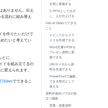
文章に変換する
ではありません。伝え
5. PPTXとして出力
わる流れに組み替え
し、人が仕上げる
Felo AI Slidesでできる
こと
イドを作りたいだけで
トピックからスラ
進めたいと考えてい
イドを作成できる
Word文書やPDFを
プレゼン資料に変
もとに、
換できる
ライドを組み立てるの
URLやメモから資
料を作成できる
れに変えられます。
PowerPointで編集
I Slides
でできるこ
できる形式として
使える
資料作成AIパワポが役
立つ場面
営業・提案資料