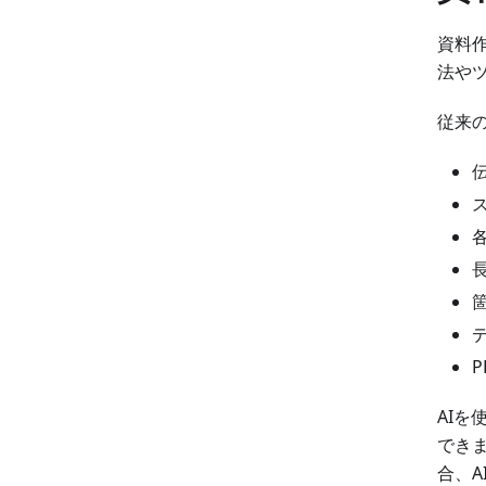
資料作
法や
従来の
AI
でき
合、