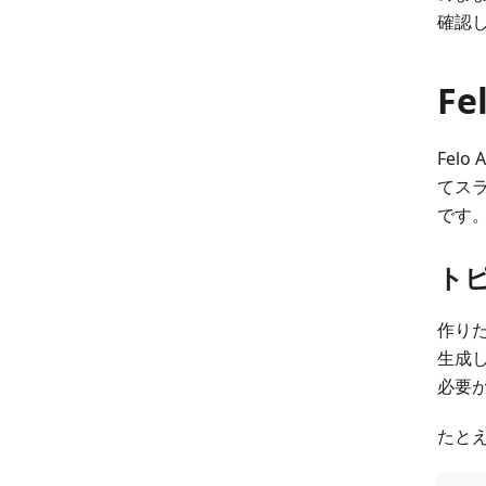
確認
Fe
Fel
てス
です
ト
作り
生成
必要
たと