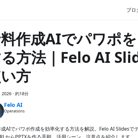
ブロ
資料作成AIでパワポ
る方法｜Felo AI Sli
使い方
, 2026
·
約18分
Felo AI
Operations
成AIでパワポ作成を効率化する方法を解説。Felo AI Slidesで
RLからPPTXを作る手順、活用シーン、注意点を紹介します。