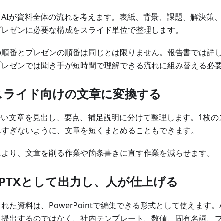
、AIが資料全体の流れを考えます。表紙、背景、課題、解決策
プレゼンに必要な構成をスライド単位で整理します。
の順番とプレゼンの順番は同じとは限りません。報告書では詳
プレゼンでは聞き手が短時間で理解できる流れに組み替える必
 スライド向けの文章に変換する
は長い文章を見出し、要点、補足説明に分けて整理します。1枚
みすぎないように、文章を短くまとめることもできます。
により、文章を削る作業や箇条書きに直す作業を減らせます。
 PPTXとして出力し、人が仕上げる
れた資料は、PowerPointで編集できる形式として使えます。
ま提出するのではなく、社内テンプレート、数値、固有名詞、