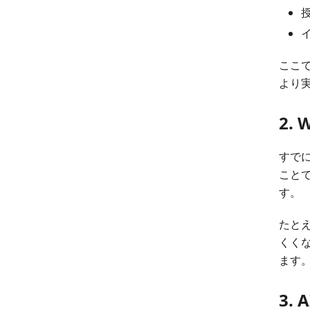
ここ
より
2.
すでに
こと
す。
たとえ
くく
ます
3.