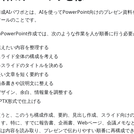
成AIパワポとは、AIを使ってPowerPoint向けのプレゼン
ツールのことです。
PowerPoint作成では、次のような作業を人が順番に行う必
伝えたい内容を整理する
スライド全体の構成を考える
各スライドのタイトルを決める
長い文章を短く要約する
箇条書きや説明文に整える
デザイン、余白、情報量を調整する
PPTX形式で仕上げる
を使うと、このうち構成作成、要約、見出し作成、スライド向け
ます。特に、すでに報告書、企画書、Webページ、会議メモな
AIは内容を読み取り、プレゼンで伝わりやすい順番に再構成で