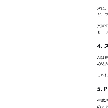
次に
ど、
文書
も、
4.
AI
め込
これ
5.
生成さ
のま