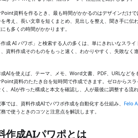
erPoint資料を作るとき、最も時間がかかるのはデザインだけ
番を考え、長い文章を短くまとめ、見出しを整え、聞き手に伝
業にも多くの時間がかかります。
料作成 AI パワポ」と検索する人の多くは、単にきれいなスラ
く、資料作成そのものをもっと速く、わかりやすく、失敗なく
。
成AIを使えば、テーマ、メモ、Word文書、PDF、URLなどを
erPoint資料のたたき台を短時間で作成できます。ゼロからス
なく、AIが作った構成と本文を確認し、人が最後に調整する流
記事では、資料作成AIでパワポ作成を自動化する仕組み、
Felo A
実務で使うときのコツと注意点を解説します。
料作成AIパワポとは