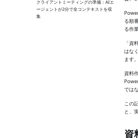
クライアントミーティングの準備：AIエ
ージェントが2分で全コンテキストを収
Pow
集
る順
る作
「資
はな
ます
資料作
Pow
では
この
と、
資