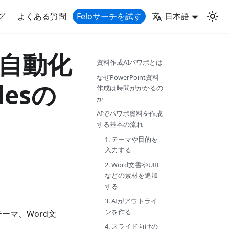
グ
よくある質問
Feloサーチを試す
日本語
を自動化
資料作成AIパワポとは
なぜPowerPoint資料
desの
作成は時間がかかるの
か
AIでパワポ資料を作成
する基本の流れ
1. テーマや目的を
入力する
2. Word文書やURL
などの素材を追加
する
3. AIがアウトライ
ンを作る
テーマ、Word文
4. スライド向けの