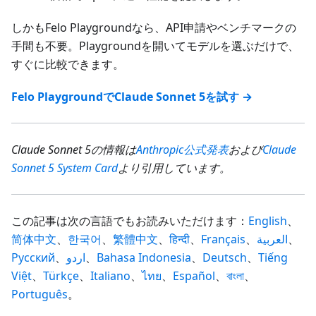
しかもFelo Playgroundなら、API申請やベンチマークの
手間も不要。Playgroundを開いてモデルを選ぶだけで、
すぐに比較できます。
Felo PlaygroundでClaude Sonnet 5を試す →
Claude Sonnet 5の情報は
Anthropic公式発表
および
Claude
Sonnet 5 System Card
より引用しています。
この記事は次の言語でもお読みいただけます：
English
、
简体中文
、
한국어
、
繁體中文
、
हिन्दी
、
Français
、
العربية
、
Русский
、
اردو
、
Bahasa Indonesia
、
Deutsch
、
Tiếng
Việt
、
Türkçe
、
Italiano
、
ไทย
、
Español
、
বাংলা
、
Português
。