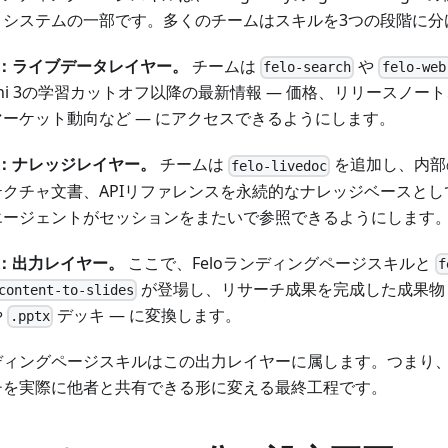
コシステムの一部です。多くのチームはスキルを3つの段階に分
層：ライブデータレイヤー。
チームは
や
felo-search
felo-web
ini 3の学習カットオフ以降の最新情報 — 価格、リリースノー
マーケット動向など — にアクセスできるようにします。
層：ナレッジレイヤー。
チームは
を追加し、内部
felo-livedoc
テクチャ文書、APIリファレンスを永続的なナレッジベースと
エージェントがセッションをまたいで参照できるようにします
層：出力レイヤー。
ここで、Feloランディングページスキルと
f
が登場し、リサーチ成果を完成した成果物 
content-to-slides
や
デッキ — に変換します。
.pptx
ディングページスキルはこの出力レイヤーに属します。つまり
チを実際に他者と共有できる形に変える最終工程です。