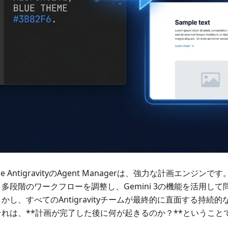
gle AntigravityのAgent Managerは、強力な計画エンジ
多段階のワークフローを調整し、Gemini 3の機能を活用し
かし、すべてのAntigravityチームが最終的に直面する持続
それは、**計画が完了した後に何が起きるのか？**ということ