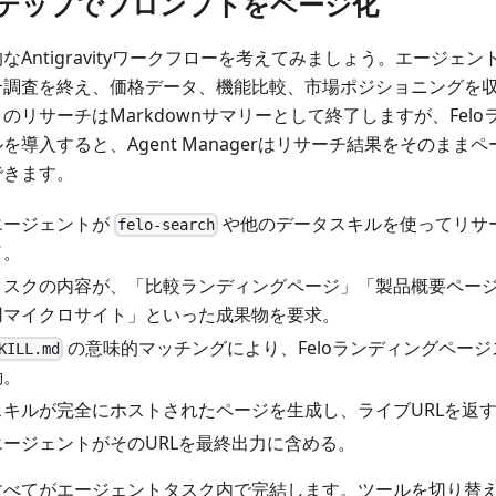
ステップでプロンプトをページ化
なAntigravityワークフローを考えてみましょう。エージェント
合調査を終え、価格データ、機能比較、市場ポジショニングを
のリサーチはMarkdownサマリーとして終了しますが、Fel
を導入すると、Agent Managerはリサーチ結果をそのまま
できます。
エージェントが
や他のデータスキルを使ってリサ
felo-search
了。
タスクの内容が、「比較ランディングページ」「製品概要ペー
用マイクロサイト」といった成果物を要求。
の意味的マッチングにより、Feloランディングペー
KILL.md
動。
スキルが完全にホストされたページを生成し、ライブURLを返
エージェントがそのURLを最終出力に含める。
すべてがエージェントタスク内で完結します。ツールを切り替