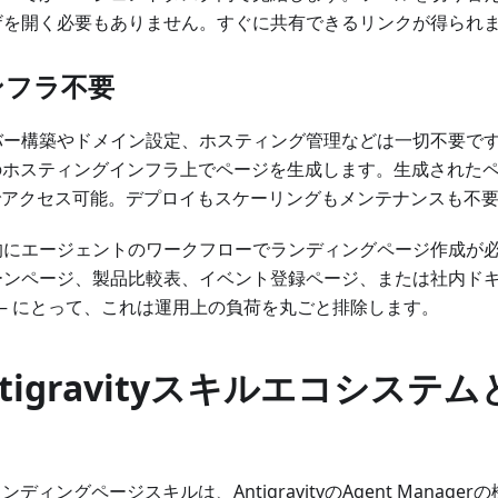
ザを開く必要もありません。すぐに共有できるリンクが得られ
ンフラ不要
バー構築やドメイン設定、ホスティング管理などは一切不要で
loのホスティングインフラ上でページを生成します。生成された
Lでアクセス可能。デプロイもスケーリングもメンテナンスも不
的にエージェントのワークフローでランディングページ作成が必
ーンページ、製品比較表、イベント登録ページ、または社内ド
 — にとって、これは運用上の負荷を丸ごと排除します。
ntigravityスキルエコシステ
oランディングページスキルは、AntigravityのAgent Manag