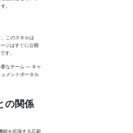
ます。
す。このスキルは
ページはすぐに公開
要です。
要なチーム — キャ
キュメントポータル
ムとの関係
erの機能を拡張する広範