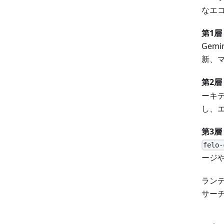
なエ
第1
Gem
新、
第2
ーキ
し、
第3
felo-
ージ
ラン
サー