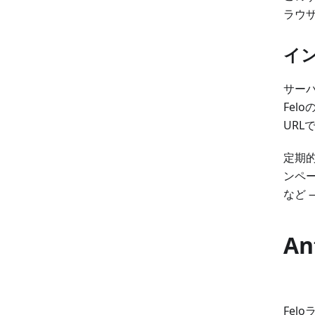
ラウ
イ
サー
Fe
UR
定期
ンペ
など
A
Fel