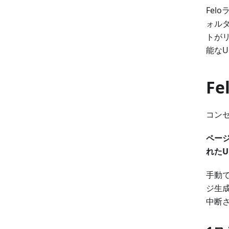
Fel
ォルダ
トが
能なU
F
コン
ペー
れたU
手動
ジ生
中断