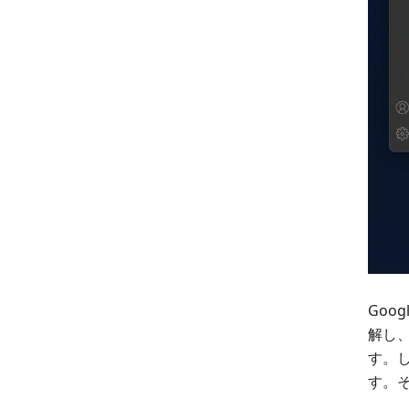
Goo
解し、
す。し
す。