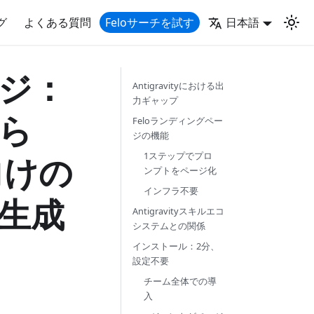
グ
よくある質問
Feloサーチを試す
日本語
ージ：
Antigravityにおける出
力ギャップ
ら
Feloランディングペー
ジの機能
y向けの
1ステップでプロ
ンプトをページ化
インフラ不要
生成
Antigravityスキルエコ
システムとの関係
インストール：2分、
設定不要
チーム全体での導
入