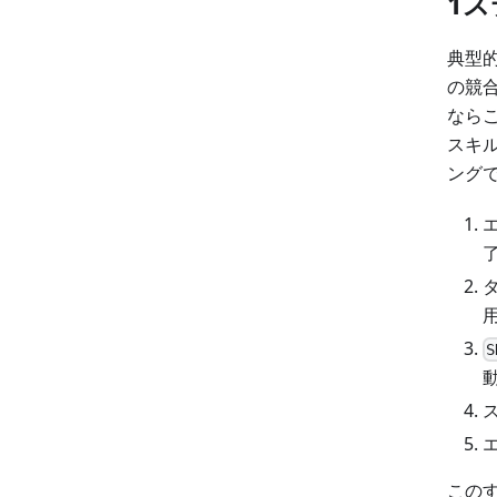
1
典型的
の競
ならこ
スキル
ング
S
この