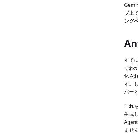
Gem
ブ上
ング
A
すでに
くわ
化され
す。
バー
これ
生成
Age
ませ