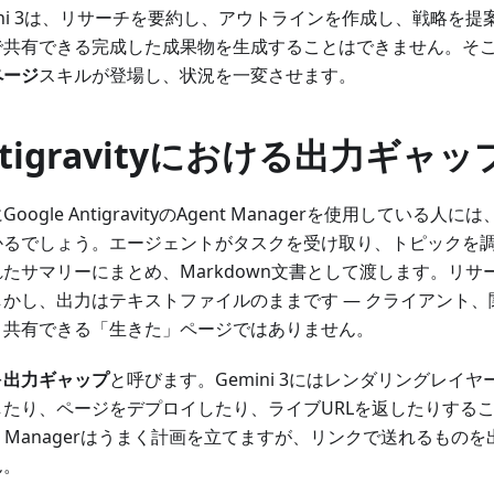
ini 3は、リサーチを要約し、アウトラインを作成し、戦略を
で共有できる完成した成果物を生成することはできません。そ
ページ
スキルが登場し、状況を一変させます。
ntigravityにおける出力ギャッ
Google AntigravityのAgent Managerを使用している
かるでしょう。エージェントがタスクを受け取り、トピックを
たサマリーにまとめ、Markdown文書として渡します。リサ
しかし、出力はテキストファイルのままです — クライアント
と共有できる「生きた」ページではありません。
を
出力ギャップ
と呼びます。Gemini 3にはレンダリングレイヤ
したり、ページをデプロイしたり、ライブURLを返したりする
nt Managerはうまく計画を立てますが、リンクで送れるもの
ん。