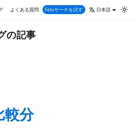
グ
よくある質問
Feloサーチを試す
日本語
」タグの記事
：比較分