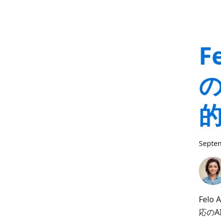
F
Septem
Fel
応の