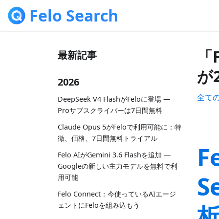
Felo Search
「F
最新記事
が
2026
全て
DeepSeek V4 FlashがFeloに登場 —
Proサブスクライバーは7日間無料
Claude Opus 5がFeloで利用可能に：特
徴、価格、7日間無料トライアル
F
Felo AIがGemini 3.6 Flashを追加 —
Googleの新しい主力モデルを無料で利
S
用可能
Felo Connect：今使っているAIエージ
ェントにFeloを組み込もう