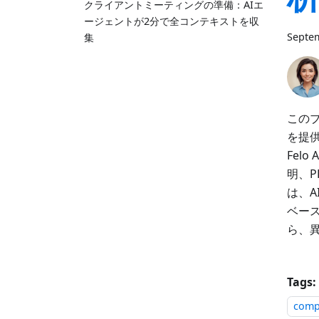
クライアントミーティングの準備：AIエ
ージェントが2分で全コンテキストを収
Septem
集
このブ
を提
Fel
明、
は、A
ベー
ら、
Tags:
comp