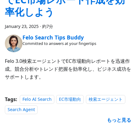
率化しよう
January 23, 2025
·
約7分
Felo Search Tips Buddy
Committed to answers at your fingertips
Felo 3.0検索エージェントでEC市場動向レポートを迅速作
成。競合分析やトレンド把握を効率化し、ビジネス成功を
サポートします。
Tags:
Felo AI Search
EC市場動向
検索エージェント
Search Agent
もっと見る