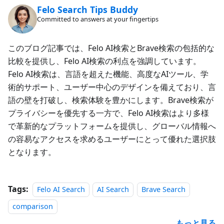
Felo Search Tips Buddy
Committed to answers at your fingertips
このブログ記事では、Felo AI検索とBrave検索の包括的な
比較を提供し、Felo AI検索の利点を強調しています。
Felo AI検索は、言語を超えた機能、高度なAIツール、学
術的サポート、ユーザー中心のデザインを備えており、言
語の壁を打破し、検索体験を豊かにします。Brave検索が
プライバシーを優先する一方で、Felo AI検索はより多様
で革新的なプラットフォームを提供し、グローバル情報へ
の容易なアクセスを求めるユーザーにとって優れた選択肢
となります。
Tags:
Felo AI Search
AI Search
Brave Search
comparison
もっと見る