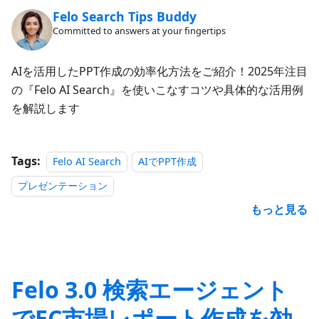
Felo Search Tips Buddy
Committed to answers at your fingertips
AIを活用したPPT作成の効率化方法をご紹介！2025年注目
の『Felo AI Search』を使いこなすコツや具体的な活用例
を解説します
Tags:
Felo AI Search
AIでPPT作成
プレゼンテーション
もっと見る
Felo 3.0 検索エージェント
でEC市場レポート作成を効