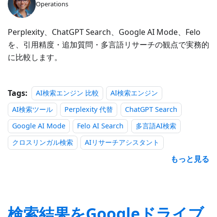
Operations
Perplexity、ChatGPT Search、Google AI Mode、Felo
を、引用精度・追加質問・多言語リサーチの観点で実務的
に比較します。
Tags:
AI検索エンジン 比較
AI検索エンジン
AI検索ツール
Perplexity 代替
ChatGPT Search
Google AI Mode
Felo AI Search
多言語AI検索
クロスリンガル検索
AIリサーチアシスタント
もっと見る
検索結果をGoogleドライブ