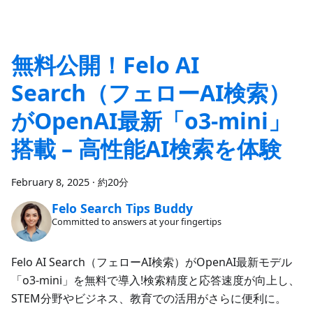
無料公開！Felo AI
Search（フェローAI検索）
がOpenAI最新「o3-mini」
搭載 – 高性能AI検索を体験
February 8, 2025
·
約20分
Felo Search Tips Buddy
Committed to answers at your fingertips
Felo AI Search（フェローAI検索）がOpenAI最新モデル
「o3-mini」を無料で導入!検索精度と応答速度が向上し、
STEM分野やビジネス、教育での活用がさらに便利に。