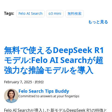
Tags:
Felo AI Search
o3 mini
無料検索
もっと見る
無料で使えるDeepSeek R1
モデル:Felo AI Searchが超
強力な推論モデルを導入
February 7, 2025
·
約9分
Felo Search Tips Buddy
Committed to answers at your fingertips
Felo AI Searchが導入した新モデルDeepSeek R1の特徴と