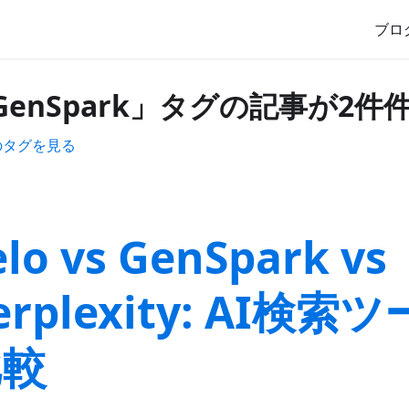
ブロ
GenSpark」タグの記事が2件
のタグを見る
elo vs GenSpark vs
erplexity: AI検索
比較