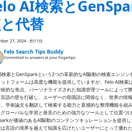
elo AI検索とGenSpa
較と代替
ber 27, 2024
·
約11分
Felo Search Tips Buddy
Committed to answers at your fingertips
o AI検索とGenSparkという2つの革新的なAI駆動の検索エン
ットフォームは高度な機能を提供していますが、Felo AI検
学術的な焦点、パーソナライズされた知識管理ツールによって
loは言語の壁を打破し、ユーザーの母国語に関係なく、世界の情
す。学術論文を翻訳して検索する能力と直感的な整理機能を組
loはグローバルな学習と発見のための強力なツールとして位置づ
Sparkが価値のあるAI駆動のコンテンツキュレーションを提供し
検索は言語の境界を越えて知識を広げたいユーザーにとって優れ