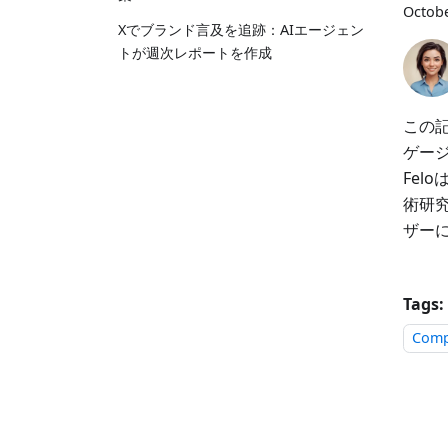
Octobe
Xでブランド言及を追跡：AIエージェン
トが週次レポートを作成
この記
ゲー
Fe
術研
ザー
Tags:
Comp