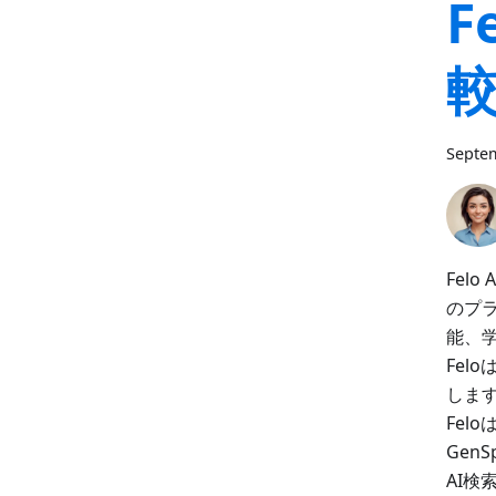
F
Septem
Fel
のプラ
能、
Fe
しま
Fe
Gen
AI