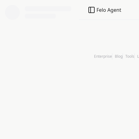
Точный AI-перевод
Крат
Felo Agent
Enterprise
Blog
Tools