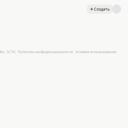
верка фактов
Fable Research
Генератор документов Word
Создать
des
SCTA
Политика конфиденциальности
Условия использования