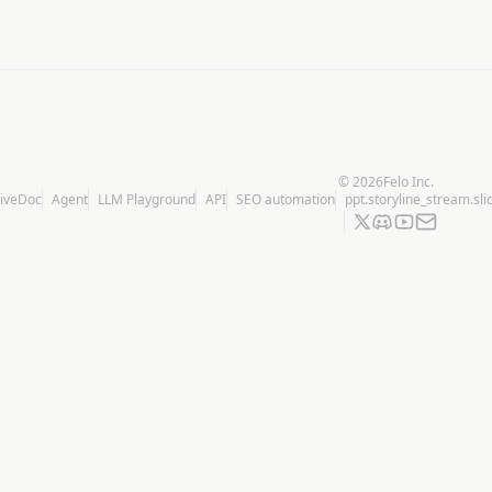
кое содержание видео YouTube
Резюме веб-страницы
Про
©
2026
Felo Inc.
LiveDoc
Agent
LLM Playground
API
SEO automation
ppt.storyline_stream.sli