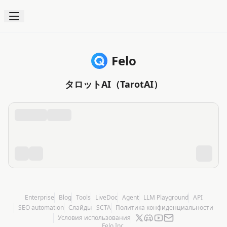
Felo
タロットAI（TarotAI）
Enterprise
Blog
Tools
LiveDoc
Agent
LLM Playground
API
SEO automation
Слайды
SCTA
Политика конфиденциальности
Условия использования
Felo Inc.