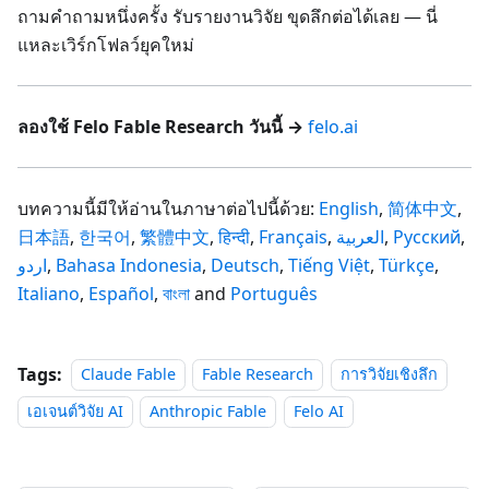
ถามคำถามหนึ่งครั้ง รับรายงานวิจัย ขุดลึกต่อได้เลย — นี่
แหละเวิร์กโฟลว์ยุคใหม่
ลองใช้ Felo Fable Research วันนี้ →
felo.ai
บทความนี้มีให้อ่านในภาษาต่อไปนี้ด้วย:
English
,
简体中文
,
日本語
,
한국어
,
繁體中文
,
हिन्दी
,
Français
,
العربية
,
Русский
,
اردو
,
Bahasa Indonesia
,
Deutsch
,
Tiếng Việt
,
Türkçe
,
Italiano
,
Español
,
বাংলা
and
Português
Tags:
Claude Fable
Fable Research
การวิจัยเชิงลึก
เอเจนต์วิจัย AI
Anthropic Fable
Felo AI