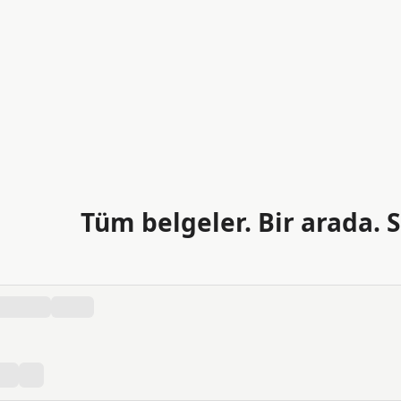
Tüm belgeler. Bir arada. S
pay zekâ ile arayın, anlayın ve oluşturun