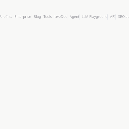
Felo Inc.
Enterprise
Blog
Tools
LiveDoc
Agent
LLM Playground
API
SEO a