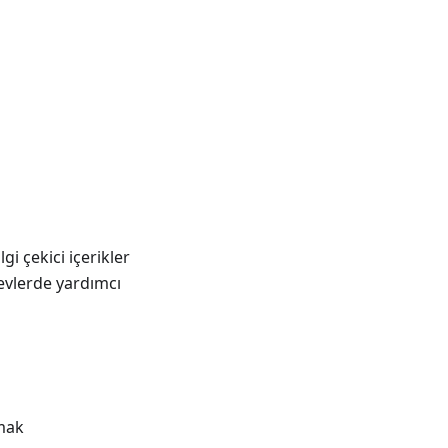
gi çekici içerikler
revlerde yardımcı
rmak