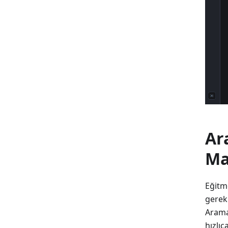
Ar
Ma
Eğitm
gereki
Arama,
hızlıc