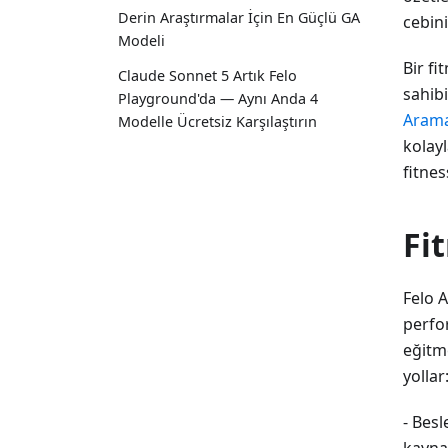
Derin Araştırmalar İçin En Güçlü GA
cebini
Modeli
Bir fi
Claude Sonnet 5 Artık Felo
sahibi
Playground'da — Aynı Anda 4
Aram
Modelle Ücretsiz Karşılaştırın
kolay
fitnes
Fit
Felo 
perfor
eğitme
yollar
- Besl
kaynak