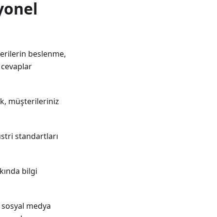
yonel
erilerin beslenme,
a cevaplar
k, müşterileriniz
stri standartları
kında bilgi
ı, sosyal medya