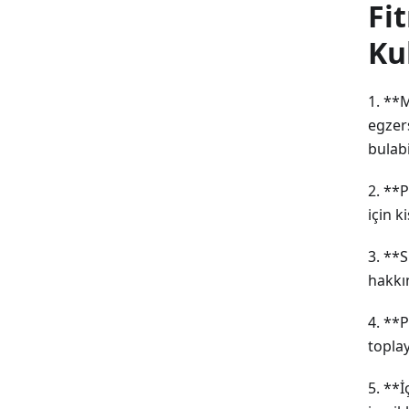
Fi
Ku
1. **
egzers
bulabi
2. **P
için k
3. **S
hakkı
4. **P
toplay
5. **İ