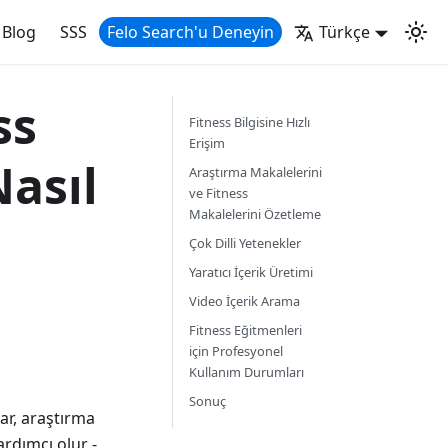
Blog
SSS
Felo Search'u Deneyin
Türkçe
ss
Fitness Bilgisine Hızlı
Erişim
Nasıl
Araştırma Makalelerini
ve Fitness
Makalelerini Özetleme
Çok Dilli Yetenekler
Yaratıcı İçerik Üretimi
Video İçerik Arama
Fitness Eğitmenleri
için Profesyonel
Kullanım Durumları
Sonuç
lar, araştırma
ardımcı olur -