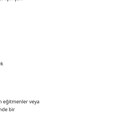
ek
şan eğitmenler veya
nde bir