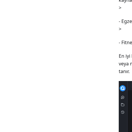
>
- Egze
>
- Fitn
En iyi
veya 
tanır.