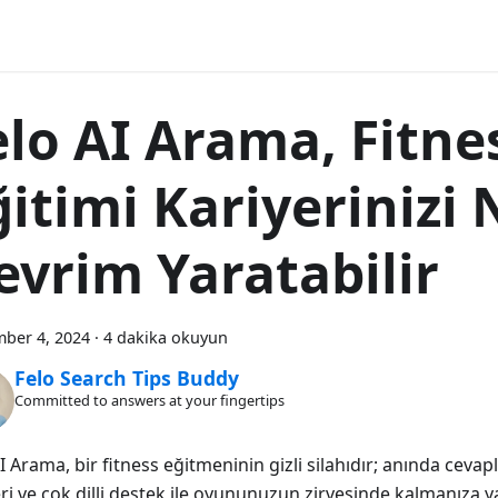
elo AI Arama, Fitne
ğitimi Kariyerinizi 
evrim Yaratabilir
ber 4, 2024
·
4 dakika okuyun
Felo Search Tips Buddy
Committed to answers at your fingertips
I Arama, bir fitness eğitmeninin gizli silahıdır; anında cevap
ri ve çok dilli destek ile oyununuzun zirvesinde kalmanıza y