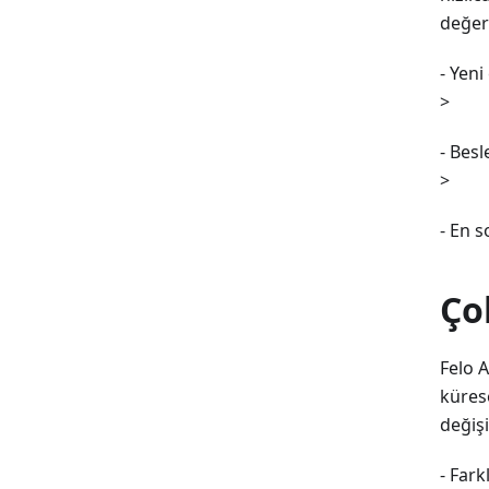
değerl
- Yeni
>
- Bes
>
- En s
Ço
Felo A
kürese
değişi
- Fark