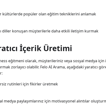
er kültürlerde popüler olan eğitim tekniklerini anlamak
lı diller konuşan müşterilerle daha etkili iletişim kurmak
ratıcı İçerik Üretimi
tness eğitmeni olarak, müşterileriniz veya sosyal medya için il
rmak zorlayıcı olabilir. Felo AI Arama, aşağıdaki yaratıcı gö
r:
rsiz rutinleri için fikirler üretmek
al medya paylaşımlarınız için motivasyonel alıntılar oluştu