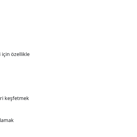
için özellikle
eri keşfetmek
ğlamak