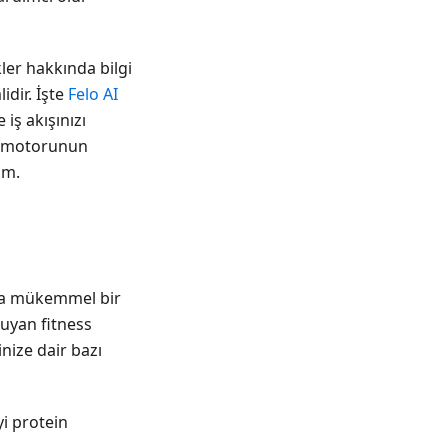
kler hakkında bilgi
idir. İşte
Felo
AI
iş akışınızı
ma motorunun
ım.
da mükemmel bir
duyan fitness
inize dair bazı
yi protein