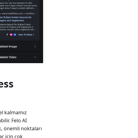
ess
cel kalmamız
lir. Felo AI
k, önemli noktaları
ar için çok