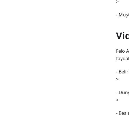
>
- Müşt
Vi
Felo A
faydal
- Beli
>
- Dün
>
- Bes