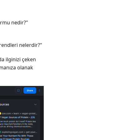
formu nedir?"
trendleri nelerdir?"
da ilginizi çeken
lmanıza olanak