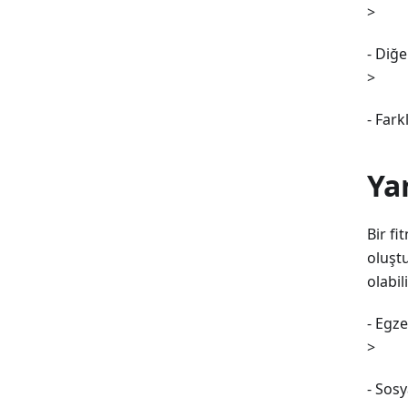
>
- Diğ
>
- Fark
Ya
Bir fi
oluştu
olabili
- Egze
>
- Sosy