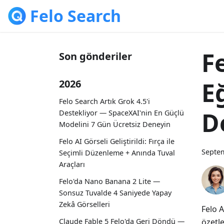
Felo Search
F
Son gönderiler
E
2026
Felo Search Artık Grok 4.5'i
D
Destekliyor — SpaceXAI'nin En Güçlü
Modelini 7 Gün Ücretsiz Deneyin
Felo AI Görseli Geliştirildi: Fırça ile
Septem
Seçimli Düzenleme + Anında Tuval
Araçları
Felo'da Nano Banana 2 Lite —
Sonsuz Tuvalde 4 Saniyede Yapay
Zekâ Görselleri
Felo A
özetle
Claude Fable 5 Felo'da Geri Döndü —