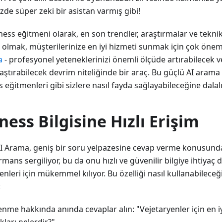
zde süper zeki bir asistan varmış gibi!
tness eğitmeni olarak, en son trendler, araştırmalar ve tekni
 olmak, müşterilerinize en iyi hizmeti sunmak için çok öneml
a
- profesyonel yeteneklerinizi önemli ölçüde artırabilecek ve 
laştırabilecek devrim niteliğinde bir araç. Bu güçlü AI ara
s eğitmenleri gibi sizlere nasıl fayda sağlayabileceğine dalal
ness Bilgisine Hızlı Erişim
AI Arama, geniş bir soru yelpazesine cevap verme konusun
mans sergiliyor, bu da onu hızlı ve güvenilir bilgiye ihtiyaç 
nleri için mükemmel kılıyor. Bu özelliği nasıl kullanabileceğ
:
enme hakkında anında cevaplar alın: "Vejetaryenler için en i
ları nelerdir?"