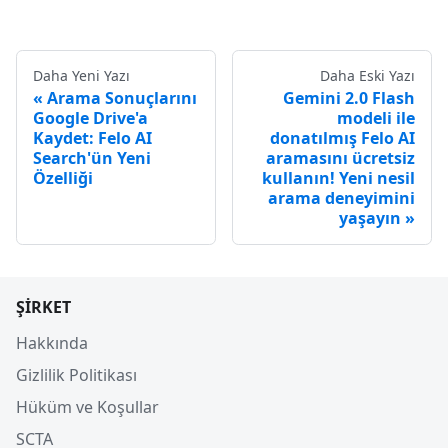
Daha Yeni Yazı
Daha Eski Yazı
Arama Sonuçlarını
Gemini 2.0 Flash
Google Drive'a
modeli ile
Kaydet: Felo AI
donatılmış Felo AI
Search'ün Yeni
aramasını ücretsiz
Özelliği
kullanın! Yeni nesil
arama deneyimini
yaşayın
ŞIRKET
Hakkında
Gizlilik Politikası
Hüküm ve Koşullar
SCTA