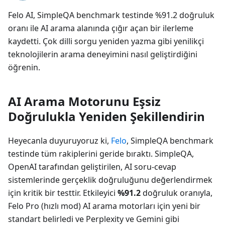
Felo AI, SimpleQA benchmark testinde %91.2 doğruluk
oranı ile AI arama alanında çığır açan bir ilerleme
kaydetti. Çok dilli sorgu yeniden yazma gibi yenilikçi
teknolojilerin arama deneyimini nasıl geliştirdiğini
öğrenin.
AI Arama Motorunu Eşsiz
Doğrulukla Yeniden Şekillendirin
Heyecanla duyuruyoruz ki,
Felo
, SimpleQA benchmark
testinde tüm rakiplerini geride bıraktı. SimpleQA,
OpenAI tarafından geliştirilen, AI soru-cevap
sistemlerinde gerçeklik doğruluğunu değerlendirmek
için kritik bir testtir. Etkileyici
%91.2
doğruluk oranıyla,
Felo Pro (hızlı mod) AI arama motorları için yeni bir
standart belirledi ve Perplexity ve Gemini gibi