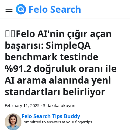
Felo Search
🙆‍♀️Felo AI'nin çığır açan
başarısı: SimpleQA
benchmark testinde
%91.2 doğruluk oranı ile
AI arama alanında yeni
standartları belirliyor
February 11, 2025
·
3 dakika okuyun
Felo Search Tips Buddy
Committed to answers at your fingertips