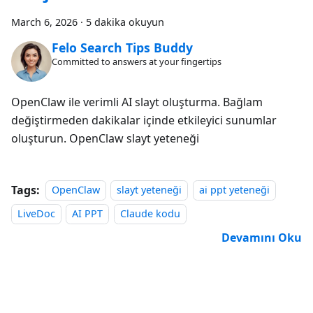
March 6, 2026
·
5 dakika okuyun
Felo Search Tips Buddy
Committed to answers at your fingertips
OpenClaw ile verimli AI slayt oluşturma. Bağlam
değiştirmeden dakikalar içinde etkileyici sunumlar
oluşturun. OpenClaw slayt yeteneği
Tags:
OpenClaw
slayt yeteneği
ai ppt yeteneği
LiveDoc
AI PPT
Claude kodu
Devamını Oku