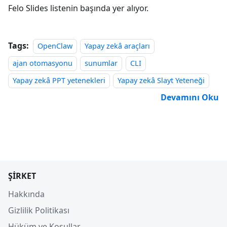
Felo Slides listenin başında yer alıyor.
Tags:
OpenClaw
Yapay zekâ araçları
ajan otomasyonu
sunumlar
CLI
Yapay zekâ PPT yetenekleri
Yapay zekâ Slayt Yeteneği
Devamını Oku
ŞIRKET
Hakkında
Gizlilik Politikası
Hüküm ve Koşullar