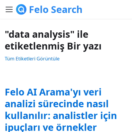
Felo Search
"data analysis" ile
etiketlenmiş Bir yazı
Tüm Etiketleri Görüntüle
Felo AI Arama'yı veri
analizi sürecinde nasıl
kullanılır: analistler için
ipuçları ve örnekler