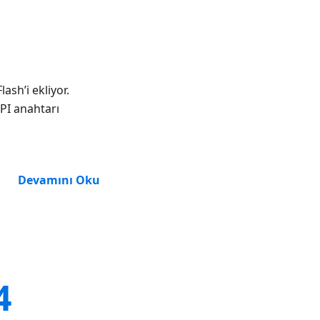
sh’i ekliyor.
PI anahtarı
Devamını Oku
4