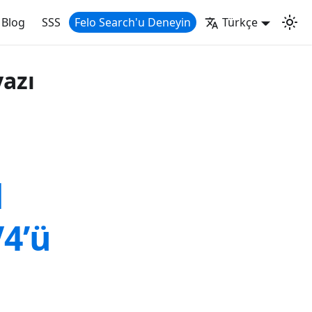
Blog
SSS
Felo Search'u Deneyin
Türkçe
yazı
d
4’ü