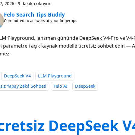
27, 2026
·
9 dakika okuyun
Felo Search Tips Buddy
Committed to answers at your fingertips
LLM Playground, lansman gününde DeepSeek V4-Pro ve V4-Fla
on parametreli açık kaynak modelle ücretsiz sohbet edin — A
mez.
DeepSeek V4
LLM Playground
siz Yapay Zekâ Sohbeti
Felo AI
DeepSeek
cretsiz DeepSeek V