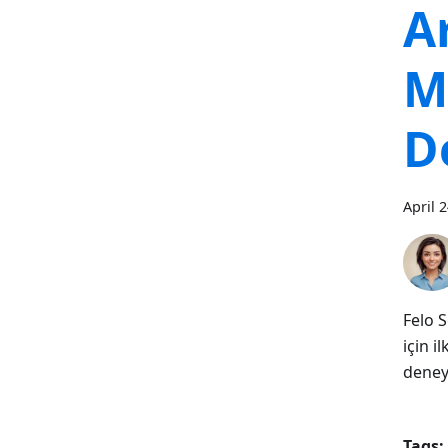
A
M
D
April 
Felo 
için i
deney
Tags: