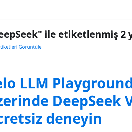
eepSeek" ile etiketlenmiş 2 
tiketleri Görüntüle
elo LLM Playgroun
zerinde DeepSeek V
cretsiz deneyin