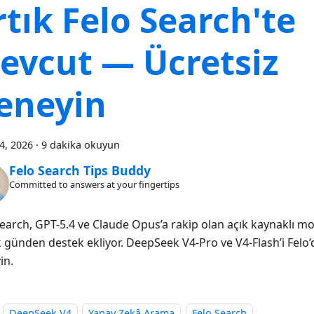
rtık Felo Search'te
evcut — Ücretsiz
eneyin
24, 2026
·
9 dakika okuyun
Felo Search Tips Buddy
Committed to answers at your fingertips
Search, GPT-5.4 ve Claude Opus’a rakip olan açık kaynaklı 
lk günden destek ekliyor. DeepSeek V4-Pro ve V4-Flash’i Felo’
in.
DeepSeek V4
Yapay Zekâ Arama
Felo Search