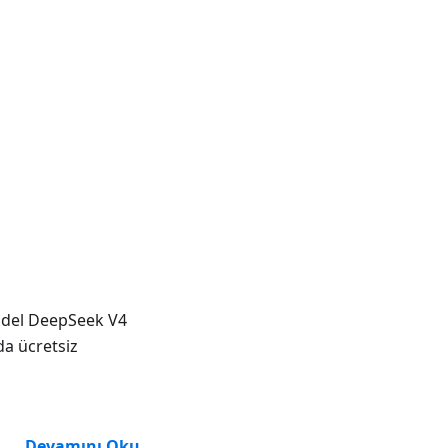
model DeepSeek V4
da ücretsiz
Devamını Oku