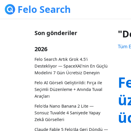
Felo Search
"D
Son gönderiler
Tüm E
2026
Felo Search Artık Grok 4.5'i
Destekliyor — SpaceXAI'nin En Güçlü
Modelini 7 Gün Ücretsiz Deneyin
F
Felo AI Görseli Geliştirildi: Fırça ile
Seçimli Düzenleme + Anında Tuval
ü
Araçları
Felo'da Nano Banana 2 Lite —
ü
Sonsuz Tuvalde 4 Saniyede Yapay
Zekâ Görselleri
Claude Fable 5 Felo'da Geri Döndü —