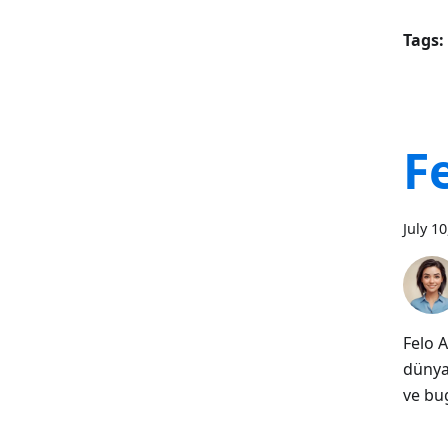
Tags:
F
July 1
Felo 
dünyas
ve bu