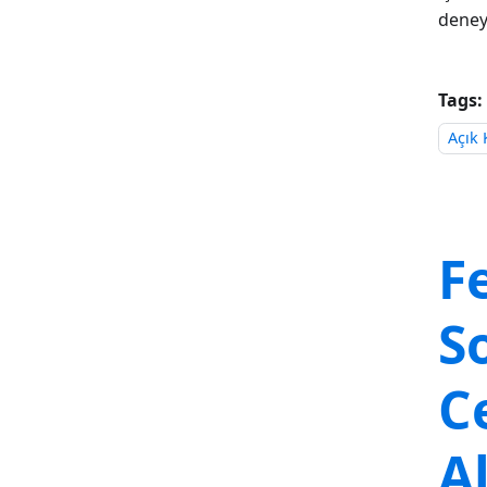
deney
Tags:
Açık
F
S
C
Al