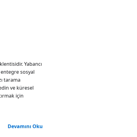
klentisidir. Yabancı
n entegre sosyal
zı tarama
şfedin ve küresel
tırmak için
Devamını Oku