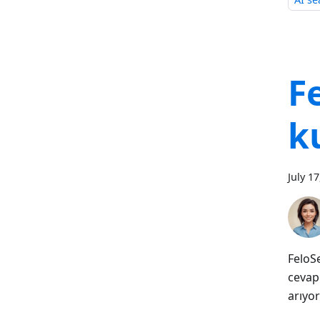
F
k
July 1
FeloSe
cevap
arıyor