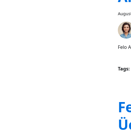
August
Felo A
Tags:
Fe
Ü