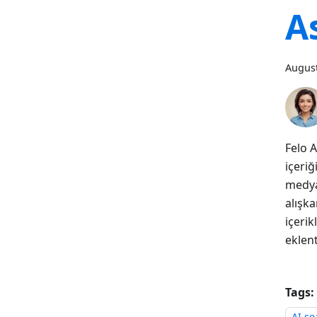
A
August
Felo A
içeriğ
medya
alışka
içeri
eklent
Tags:
AI se