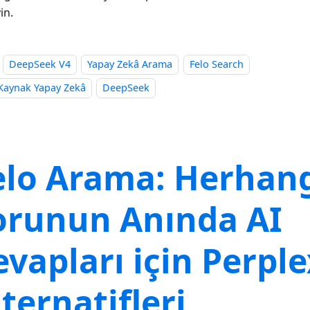
in.
DeepSeek V4
Yapay Zekâ Arama
Felo Search
 Kaynak Yapay Zekâ
DeepSeek
elo Arama: Herhang
orunun Anında AI
evapları için Perple
ternatifleri