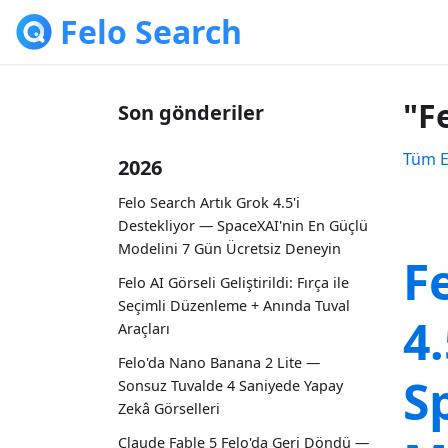
Felo Search
"F
Son gönderiler
Tüm E
2026
Felo Search Artık Grok 4.5'i
Destekliyor — SpaceXAI'nin En Güçlü
Modelini 7 Gün Ücretsiz Deneyin
F
Felo AI Görseli Geliştirildi: Fırça ile
Seçimli Düzenleme + Anında Tuval
4
Araçları
Felo'da Nano Banana 2 Lite —
S
Sonsuz Tuvalde 4 Saniyede Yapay
Zekâ Görselleri
Claude Fable 5 Felo'da Geri Döndü —