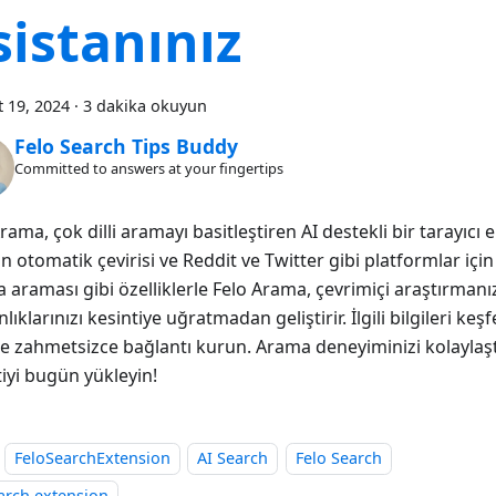
sistanınız
 19, 2024
·
3 dakika okuyun
Felo Search Tips Buddy
Committed to answers at your fingertips
rama, çok dilli aramayı basitleştiren AI destekli bir tarayıcı e
in otomatik çevirisi ve Reddit ve Twitter gibi platformlar içi
 araması gibi özelliklerle Felo Arama, çevrimiçi araştırmanı
nlıklarınızı kesintiye uğratmadan geliştirir. İlgili bilgileri ke
kle zahmetsizce bağlantı kurun. Arama deneyiminizi kolaylaş
iyi bugün yükleyin!
FeloSearchExtension
AI Search
Felo Search
arch extension