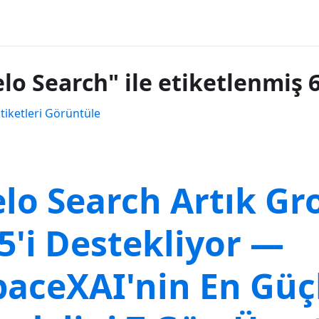
elo Search" ile etiketlenmiş 6
tiketleri Görüntüle
elo Search Artık Gr
.5'i Destekliyor —
paceXAI'nin En Güç