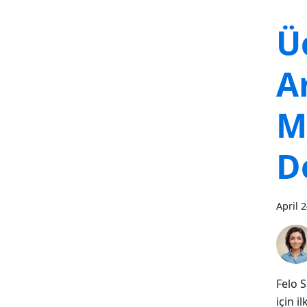
Ü
A
M
D
April 
Felo 
için i