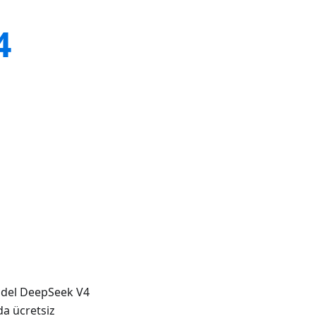
4
model DeepSeek V4
da ücretsiz