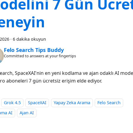
odelini 7 Gün Ücret
eneyin
 2026
·
6 dakika okuyun
Felo Search Tips Buddy
Committed to answers at your fingertips
earch, SpaceXAI'nin en yeni kodlama ve ajan odaklı AI modeli
ro aboneleri 7 gün ücretsiz erişim elde ediyor.
Grok 4.5
SpaceXAI
Yapay Zeka Arama
Felo Search
ama AI
Ajan AI