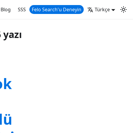
Blog
SSS
Felo Search'u Deneyin
Türkçe
 yazı
ok
lü