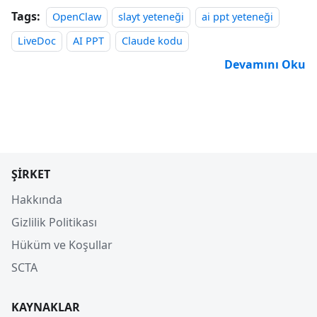
Tags:
OpenClaw
slayt yeteneği
ai ppt yeteneği
LiveDoc
AI PPT
Claude kodu
Devamını Oku
ŞIRKET
Hakkında
Gizlilik Politikası
Hüküm ve Koşullar
SCTA
KAYNAKLAR